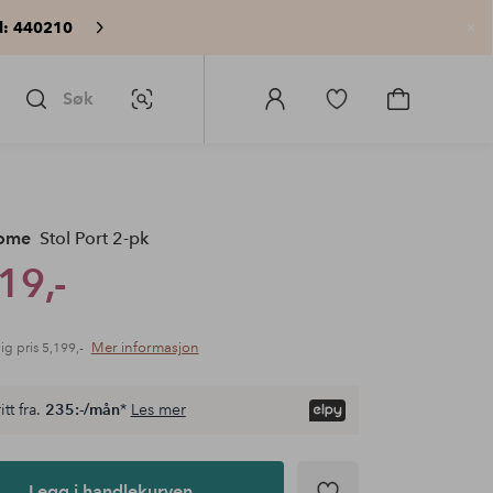
: 440210
Lu
Søk
Bildesøk
Logg
Gå
Gå
på
til
til
Homeroom
favorittmerkede
handlekurv
produkter
Home
Stol Port 2-pk
19,-
Mer informasjon
ig pris
5,199,-
itt fra.
235:-/mån
*
Les mer
Legg i handlekurven