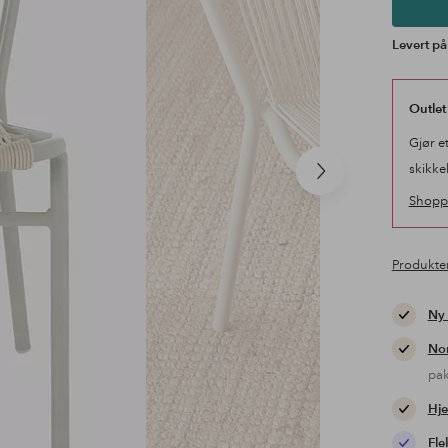
Levert på
Outlet
Gjør e
skikke
Neste
produkt
Shopp 
Produkte
Ny
Nor
pa
Hje
Fle