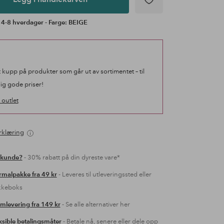
 4-8 hverdager - Farge: BEIGE
t kupp på produkter som går ut av sortimentet – til
lig gode priser!
outlet
rklæring
 kunde?
- 30% rabatt på din dyreste vare*
malpakke fra 49 kr
- Leveres til utleveringssted eller
kkeboks
mlevering fra 149 kr
- Se alle alternativer her
ksible betalingsmåter
- Betale nå, senere eller dele opp