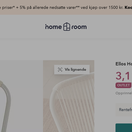
priser* + 5% på allerede nedsatte varer** ved kjøp over 1500 kr.
Kod
Homeroom
–
Alt
til
hjemmet
til
lav
pris
Ellos 
Vis lignende
3,1
OUTLET
Opprinnel
Rentefr