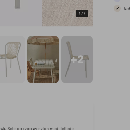
Enk
1
/
7
+2
bruk. Sete og rygg av nylon med flettede