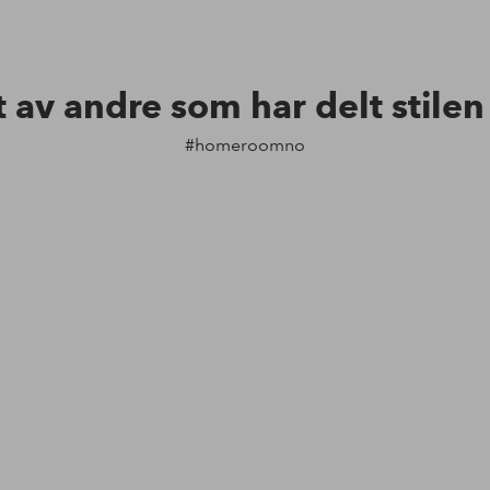
t av andre som har delt stile
#homeroomno