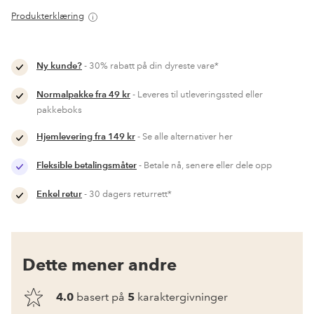
Produkterklæring
Ny kunde?
- 30% rabatt på din dyreste vare*
Normalpakke fra 49 kr
- Leveres til utleveringssted eller
pakkeboks
Hjemlevering fra 149 kr
- Se alle alternativer her
Fleksible betalingsmåter
- Betale nå, senere eller dele opp
Enkel retur
- 30 dagers returrett*
Dette mener andre
4.0
basert på
5
karaktergivninger