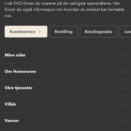
I vår FAQ finner du svarene på de vanligste spørsmålene. Her
finner du også informasjon om hvordan du enklest kan kontakte
oss.
Kundeservice
Bestilling
Betalingsmåte
Lev
Mine sider
Om Homeroom
Våre tjenester
Vilkår
Venner