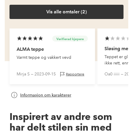
Vis alle omtaler (2)
Verifierad kjøpere
Sløsing med
ALMA teppe
Teppet er glat
Varmt teppe og vakkert vevd
ikke rett, enn si
trinn.
Mirja S —
2023-09-15
Oa0 iiiii —
2022
Rapportere
Informasjon om karakterer
Inspirert av andre som
har delt stilen sin med