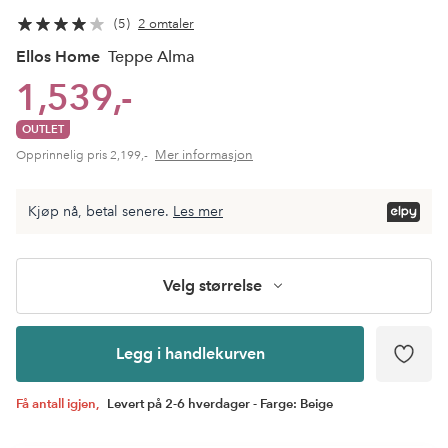
5
2 omtaler
Ellos Home
Teppe Alma
1,539,-
OUTLET
Mer informasjon
Opprinnelig pris
2,199,-
Velg
Kjøp nå, betal senere.
Les mer
størrelse
Legg i
handlekurven
Velg størrelse
Legg i handlekurven
Få antall igjen,
Levert på 2-6 hverdager - Farge: Beige