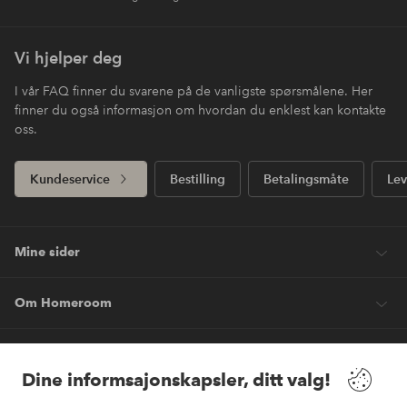
Vi hjelper deg
I vår FAQ finner du svarene på de vanligste spørsmålene. Her
finner du også informasjon om hvordan du enklest kan kontakte
oss.
Kundeservice
Bestilling
Betalingsmåte
Lev
Mine sider
Om Homeroom
Våre tjenester
Dine informsajonskapsler, ditt valg!
Vilkår