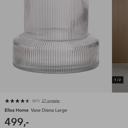
1
/
2
61
27 omtaler
Ellos Home
Vase Diana Large
499,-