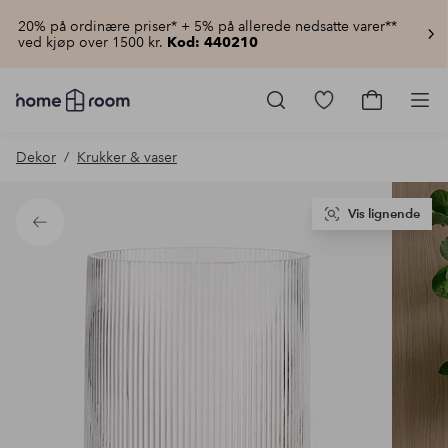
20% på ordinære priser* + 5% på allerede nedsatte varer**
ved kjøp over 1500 kr.
Kod: 440210
Homeroom
–
Gå
Gå
Pro
Alt
til
til
til
favorittmerkede
handlekur
Dekor
Krukker & vaser
hjemmet
produkter
til
lav
pris
Vis lignende
Tilbake