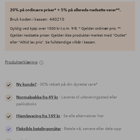
20% på ordinære priser* + 5% på allerede nedsatte varer**.
Bruk koden i kassen: 440210
Gyldig ved kjøp over 1500 kr t.o.m. 9/8. * Gjelder ordinær pris. **
Gjelder nedsatte priser. Gjelder ikke produkter merket med "Outlet"
eller "Alltid lav pris". Se fullstendige vilkår i kassen.
Produkterklæring
Ny kunde?
- 30% rabatt på din dyreste vare*
Normalpakke fra 49 kr
- Leveres til utleveringssted eller
pakkeboks
Hjemlevering fra 149 kr
- Se alle alternativer her
Fleksible betalingsmåter
- Betale nå, senere eller dele opp