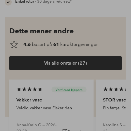
Enkel retur
- 30 dagers returrett*
Dette mener andre
4.6
basert på
61
karaktergivninger
Vis alle omtaler (27)
Verifierad kjøpere
Vakker vase
STOR vase
Veldig vakker vase Elsker den
Fin farge. Stor
Anna-Karin G —
2026-
Karolina S —
20