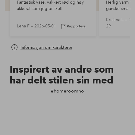
Fantastisk vase, vakkert rød og høy
Herlig varm fa
akkurat som jeg ønsket!
ganske smale å
og tynne stilke
Kristina L —
202
Lena F —
2026-05-01
29
Rapportere
Informasjon om karakterer
Inspirert av andre som
har delt stilen sin med
#homeroomno