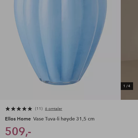
1
/
4
11
6 omtaler
Ellos Home
Vase Tuva-li høyde 31,5 cm
509,-