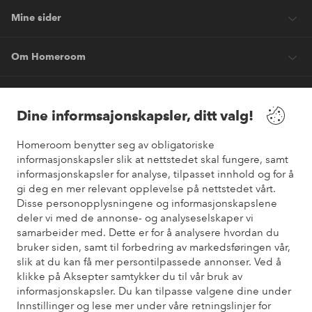
Mine sider
Om Homeroom
Våre tjenester
Dine informsajonskapsler, ditt valg!
Vilkår
Homeroom benytter seg av obligatoriske
informasjonskapsler slik at nettstedet skal fungere, samt
informasjonskapsler for analyse, tilpasset innhold og for å
Venner
gi deg en mer relevant opplevelse på nettstedet vårt.
Disse personopplysningene og informasjonskapslene
deler vi med de annonse- og analyseselskaper vi
samarbeider med. Dette er for å analysere hvordan du
Sikre betalinger
bruker siden, samt til forbedring av markedsføringen vår,
Vil du vite mer om
våre betalingsalternativer
?
slik at du kan få mer persontilpassede annonser. Ved å
elpy
klikke på Aksepter samtykker du til vår bruk av
informasjonskapsler. Du kan tilpasse valgene dine under
Innstillinger og lese mer under våre retningslinjer for