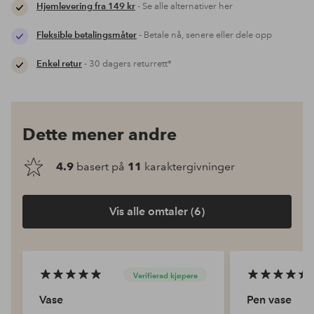
Hjemlevering fra 149 kr
- Se alle alternativer her
Fleksible betalingsmåter
- Betale nå, senere eller dele opp
Enkel retur
- 30 dagers returrett*
Dette mener andre
4.9
basert på
11
karaktergivninger
Vis alle omtaler (6)
Verifierad kjøpere
Vase
Pen vase