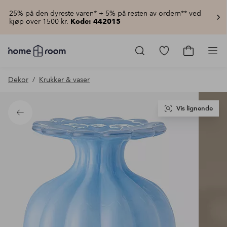
25% på den dyreste varen* + 5% på resten av ordern** ved
kjøp over 1500 kr.
Kode: 442015
Homeroom
–
Gå
Gå
Pro
Alt
til
til
til
favorittmerkede
handlekur
Dekor
Krukker & vaser
hjemmet
produkter
til
lav
pris
Vis lignende
Tilbake