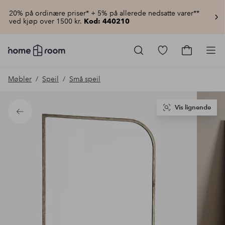
20% på ordinære priser* + 5% på allerede nedsatte varer**
ved kjøp over 1500 kr.
Kod: 440210
Homeroom
–
Gå
Gå
Pro
Alt
til
til
til
favorittmerkede
handlekur
Møbler
Speil
Små speil
hjemmet
produkter
til
lav
pris
Vis lignende
Tilbake