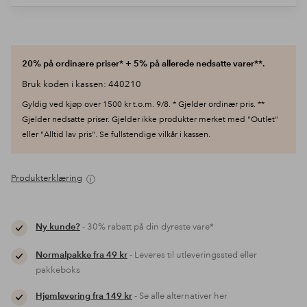
20% på ordinære priser* + 5% på allerede nedsatte varer**.
Bruk koden i kassen: 440210
Gyldig ved kjøp over 1500 kr t.o.m. 9/8. * Gjelder ordinær pris. **
Gjelder nedsatte priser. Gjelder ikke produkter merket med "Outlet"
eller "Alltid lav pris". Se fullstendige vilkår i kassen.
Produkterklæring
Ny kunde?
- 30% rabatt på din dyreste vare*
Normalpakke fra 49 kr
- Leveres til utleveringssted eller
pakkeboks
Hjemlevering fra 149 kr
- Se alle alternativer her