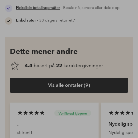
Fleksible betalingsmåter
- Betale nå, senere eller dele opp
Enkel retur
- 30 dagers returrett*
Dette mener andre
4.4
basert på
22
karaktergivninger
Vis alle omtaler (9)
Verifierad kjøpere
.
Nydelig speil
stilren!!
Nydelig speil.