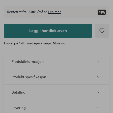
Rentefritt fra.
300:-/mån
*
Les mer
Legg i
andlekurven
Legg i handlekurven
Levert på 4-8 hverdager - Farge: Messing
Produktinformasjon
Produkt spesifikasjon
Betaling
Levering