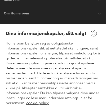
Mine sider
Om Homeroom
Våre tjenester
Dine informsajonskapsler, ditt valg!
Vilkår
Homeroom benytter seg av obligatoriske
informasjonskapsler slik at nettstedet skal fungere, samt
informasjonskapsler for analyse, tilpasset innhold og for å
Venner
gi deg en mer relevant opplevelse på nettstedet vårt.
Disse personopplysningene og informasjonskapslene
deler vi med de annonse- og analyseselskaper vi
samarbeider med. Dette er for å analysere hvordan du
Sikre betalinger
bruker siden, samt til forbedring av markedsføringen vår,
Vil du vite mer om
våre betalingsalternativer
?
slik at du kan få mer persontilpassede annonser. Ved å
elpy
klikke på Aksepter samtykker du til vår bruk av
informasjonskapsler. Du kan tilpasse valgene dine under
Innstillinger og lese mer under våre retningslinjer for
personvern.
cookie-policy.