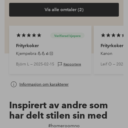
Vis alle omtaler (2)
Verifierad kjøpere
Frityrkoker
Frityrkoker
Kjempebra 💪💪👍🏻
Kanon
Björn L —
2025-02-15
Leif Ö —
2024-
Rapportere
Informasjon om karakterer
Inspirert av andre som
har delt stilen sin med
#homeroomno