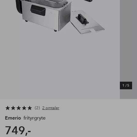
1
/
5
2
2 omtaler
Emerio
frityrgryte
749,-