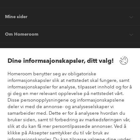
Mine sider
Om Homeroom
Våre tjenester
Dine informsajonskapsler, ditt valg!
Vilkår
Homeroom benytter seg av obligatoriske
informasjonskapsler slik at nettstedet skal fungere, samt
informasjonskapsler for analyse, tilpasset innhold og for å
Venner
gi deg en mer relevant opplevelse på nettstedet vårt.
Disse personopplysningene og informasjonskapslene
deler vi med de annonse- og analyseselskaper vi
samarbeider med. Dette er for å analysere hvordan du
Sikre betalinger
bruker siden, samt til forbedring av markedsføringen vår,
Vil du vite mer om
våre betalingsalternativer
?
slik at du kan få mer persontilpassede annonser. Ved å
elpy
klikke på Aksepter samtykker du til vår bruk av
informasjonskapsler. Du kan tilpasse valgene dine under