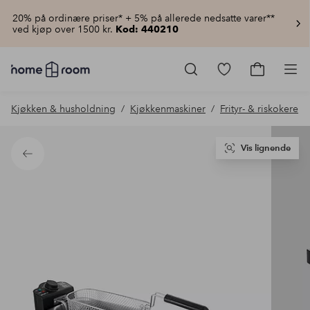
20% på ordinære priser* + 5% på allerede nedsatte varer**
ved kjøp over 1500 kr.
Kod: 440210
Homeroom
–
Gå
Gå
Pro
Alt
til
til
til
favorittmerkede
handlekur
Kjøkken & husholdning
Kjøkkenmaskiner
Frityr- & riskokere
hjemmet
produkter
til
lav
pris
Vis lignende
Tilbake