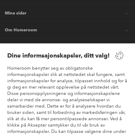
Mine sider
Om Homeroom
Våre tjenester
Dine informsajonskapsler, ditt valg!
Vilkår
Homeroom benytter seg av obligatoriske
informasjonskapsler slik at nettstedet skal fungere, samt
informasjonskapsler for analyse, tilpasset innhold og for å
Venner
gi deg en mer relevant opplevelse på nettstedet vårt.
Disse personopplysningene og informasjonskapslene
deler vi med de annonse- og analyseselskaper vi
samarbeider med. Dette er for å analysere hvordan du
Sikre betalinger
bruker siden, samt til forbedring av markedsføringen vår,
Vil du vite mer om
våre betalingsalternativer
?
slik at du kan få mer persontilpassede annonser. Ved å
elpy
klikke på Aksepter samtykker du til vår bruk av
informasjonskapsler. Du kan tilpasse valgene dine under