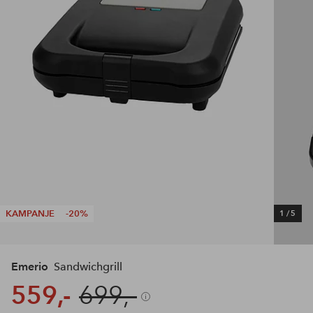
KAMPANJE
-20%
1
/
5
Emerio
Sandwichgrill
559,-
699,-