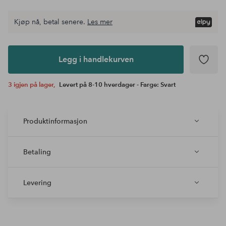
Kjøp nå, betal senere.
Les mer
Legg i
andlekurven
Legg i handlekurven
3 igjen på lager,
Levert på 8-10 hverdager - Farge: Svart
Produktinformasjon
Betaling
Levering