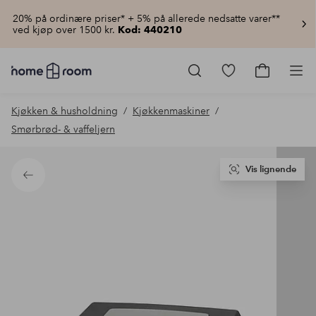
20% på ordinære priser* + 5% på allerede nedsatte varer**
ved kjøp over 1500 kr.
Kod: 440210
Homeroom
–
Gå
Gå
Pro
Alt
til
til
til
favorittmerkede
handlekur
Kjøkken & husholdning
Kjøkkenmaskiner
hjemmet
produkter
til
Smørbrød- & vaffeljern
lav
pris
Vis lignende
Tilbake