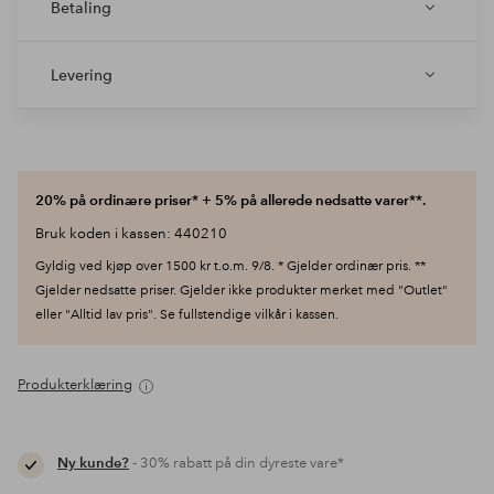
Betaling
Levering
20% på ordinære priser* + 5% på allerede nedsatte varer**.
Bruk koden i kassen: 440210
Gyldig ved kjøp over 1500 kr t.o.m. 9/8. * Gjelder ordinær pris. **
Gjelder nedsatte priser. Gjelder ikke produkter merket med "Outlet"
eller "Alltid lav pris". Se fullstendige vilkår i kassen.
Produkterklæring
Ny kunde?
- 30% rabatt på din dyreste vare*