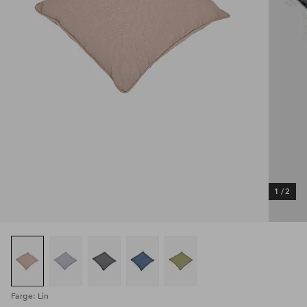
1
/
2
Farge: Lin