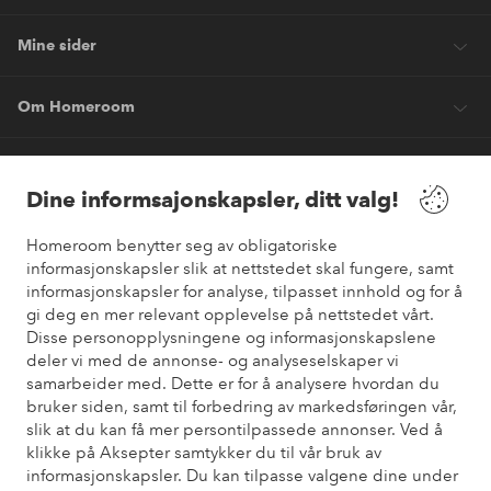
Mine sider
Om Homeroom
Våre tjenester
Dine informsajonskapsler, ditt valg!
Vilkår
Homeroom benytter seg av obligatoriske
informasjonskapsler slik at nettstedet skal fungere, samt
informasjonskapsler for analyse, tilpasset innhold og for å
Venner
gi deg en mer relevant opplevelse på nettstedet vårt.
Disse personopplysningene og informasjonskapslene
deler vi med de annonse- og analyseselskaper vi
samarbeider med. Dette er for å analysere hvordan du
Sikre betalinger
bruker siden, samt til forbedring av markedsføringen vår,
Vil du vite mer om
våre betalingsalternativer
?
slik at du kan få mer persontilpassede annonser. Ved å
elpy
klikke på Aksepter samtykker du til vår bruk av
informasjonskapsler. Du kan tilpasse valgene dine under