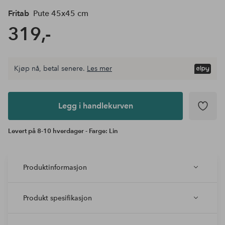
Fritab
Pute 45x45 cm
319,-
Kjøp nå, betal senere.
Les mer
Legg i
andlekurven
Legg i handlekurven
Levert på 8-10 hverdager - Farge: Lin
Produktinformasjon
Produkt spesifikasjon