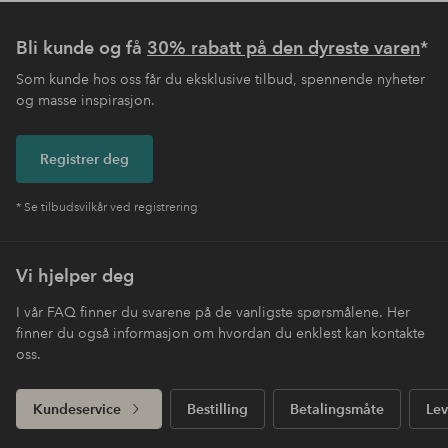
Bli kunde og få
30% rabatt på den dyreste varen
*
Som kunde hos oss får du eksklusive tilbud, spennende nyheter
og masse inspirasjon.
Registrer deg
* Se tilbudsvilkår ved registrering
Vi hjelper deg
I vår FAQ finner du svarene på de vanligste spørsmålene. Her
finner du også informasjon om hvordan du enklest kan kontakte
oss.
Kundeservice
Bestilling
Betalingsmåte
Lev