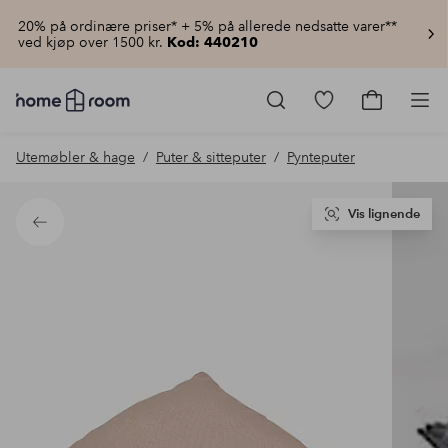
20% på ordinære priser* + 5% på allerede nedsatte varer**
ved kjøp over 1500 kr.
Kod: 440210
Homeroom
–
Gå
Gå
Pro
Alt
til
til
til
favorittmerkede
handlekur
Utemøbler & hage
Puter & sitteputer
Pynteputer
hjemmet
produkter
til
lav
pris
Vis lignende
Tilbake