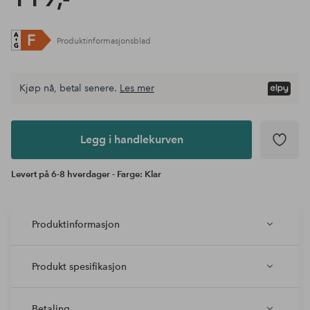
Produktinformasjonsblad
Kjøp nå, betal senere.
Les mer
Legg i
andlekurven
Legg i handlekurven
Levert på 6-8 hverdager - Farge: Klar
Produktinformasjon
Produkt spesifikasjon
Betaling