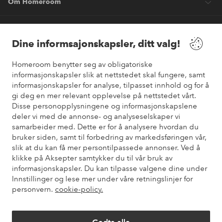
Om Homeroom
Våre tjenester
Dine informsajonskapsler, ditt valg!
Vilkår
Homeroom benytter seg av obligatoriske
informasjonskapsler slik at nettstedet skal fungere, samt
informasjonskapsler for analyse, tilpasset innhold og for å
Venner
gi deg en mer relevant opplevelse på nettstedet vårt.
Disse personopplysningene og informasjonskapslene
deler vi med de annonse- og analyseselskaper vi
samarbeider med. Dette er for å analysere hvordan du
Sikre betalinger
bruker siden, samt til forbedring av markedsføringen vår,
Vil du vite mer om
våre betalingsalternativer
?
slik at du kan få mer persontilpassede annonser. Ved å
elpy
klikke på Aksepter samtykker du til vår bruk av
informasjonskapsler. Du kan tilpasse valgene dine under
Innstillinger og lese mer under våre retningslinjer for
personvern.
cookie-policy.
Norge - Velg land