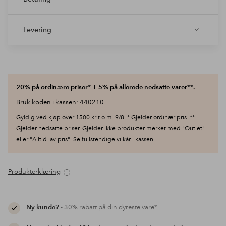
Levering
20% på ordinære priser* + 5% på allerede nedsatte varer**.
Bruk koden i kassen: 440210
Gyldig ved kjøp over 1500 kr t.o.m. 9/8. * Gjelder ordinær pris. **
Gjelder nedsatte priser. Gjelder ikke produkter merket med "Outlet"
eller "Alltid lav pris". Se fullstendige vilkår i kassen.
Produkterklæring
Ny kunde?
- 30% rabatt på din dyreste vare*