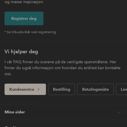
og masse inspirasjon.
Registrer deg
* Se tilbudsvilkår ved registrering
Vi hjelper deg
I vår FAQ finner du svarene på de vanligste spørsmålene. Her
finner du også informasjon om hvordan du enklest kan kontakte
oss.
Kundeservice
Bestilling
Betalingsmåte
Lev
Mine sider