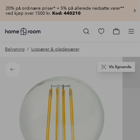
20% på ordinære priser* + 5% på allerede nedsatte varer**
ved kjøp over 1500 kr.
Kod: 440210
Homeroom
–
Gå
Gå
Pro
Alt
til
til
til
favorittmerkede
handlekur
Belysning
Lyspærer & glødepærer
hjemmet
produkter
til
lav
pris
Vis lignende
Tilbake