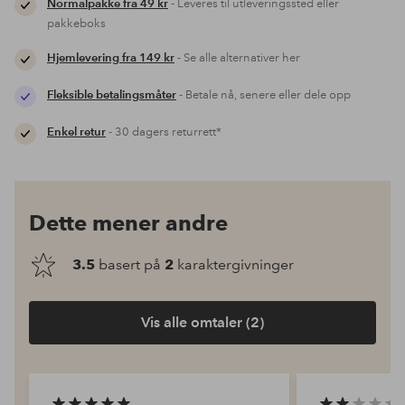
Normalpakke fra 49 kr
- Leveres til utleveringssted eller
pakkeboks
Hjemlevering fra 149 kr
- Se alle alternativer her
Fleksible betalingsmåter
- Betale nå, senere eller dele opp
Enkel retur
- 30 dagers returrett*
Dette mener andre
3.5
basert på
2
karaktergivninger
Vis alle omtaler (2)