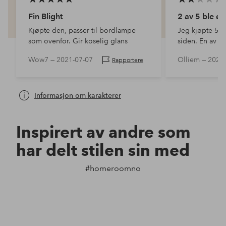
Fin Blight
2 av 5 ble ø
Kjøpte den, passer til bordlampe
Jeg kjøpte 5pc
som ovenfor. Gir koselig glans
siden. En av d
flimret, etter e
Wow7 —
2021-07-07
Olliem —
2022-
Rapportere
jobbe og skinn
utføres svakt.
Informasjon om karakterer
Inspirert av andre som
har delt stilen sin med
#homeroomno