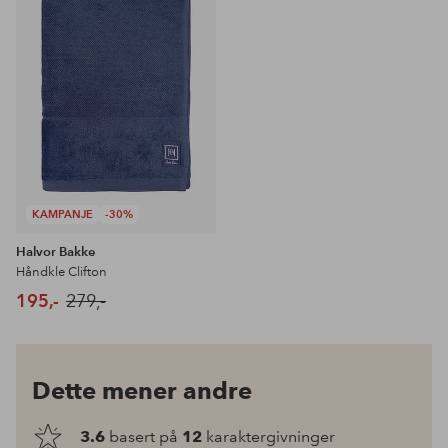
favoritter
KAMPANJE
-30%
Halvor Bakke
Håndkle Clifton
195,-
279,-
Dette mener andre
3.6
basert på
12
karaktergivninger