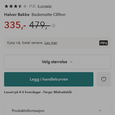
12
4 omtaler
Halvor Bakke
Badematte Clifton
335,-
479,-
Kjøp nå, betal senere.
Les mer
Legg i
andlekurven
Velg størrelse
Legg i handlekurven
Levert på 4-6 hverdager - Farge: Midnattsblå
Produktinformasjon