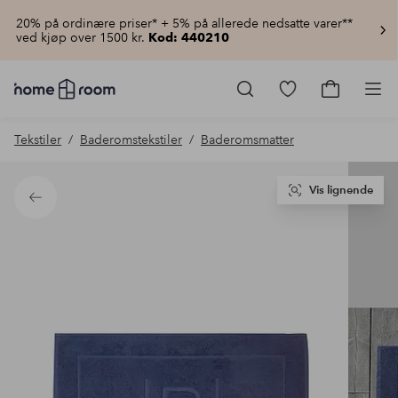
20% på ordinære priser* + 5% på allerede nedsatte varer**
ved kjøp over 1500 kr.
Kod: 440210
Homeroom
–
Gå
Gå
Pro
Alt
til
til
til
favorittmerkede
handlekur
Tekstiler
Baderomstekstiler
Baderomsmatter
hjemmet
produkter
til
lav
pris
Vis lignende
Tilbake