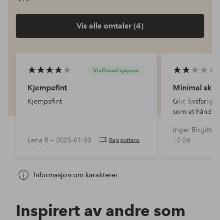
Vis alle omtaler (4)
Verifierad kjøpere
Kjempefint
Minimal sklis
Kjempefint
Glir, livsfarlig
som et håndkle
Inger Birgitta 
Lena R —
2025-01-30
12-26
Rapportere
Informasjon om karakterer
Inspirert av andre som