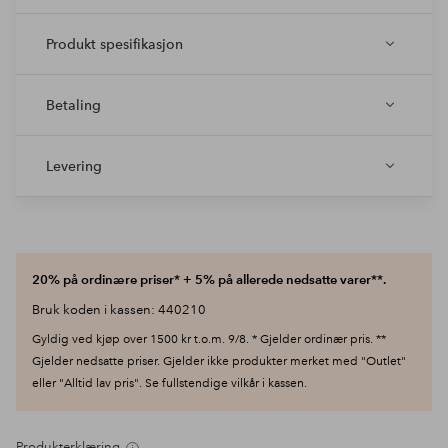
Produkt spesifikasjon
Betaling
Levering
20% på ordinære priser* + 5% på allerede nedsatte varer**.
Bruk koden i kassen: 440210
Gyldig ved kjøp over 1500 kr t.o.m. 9/8. * Gjelder ordinær pris. **
Gjelder nedsatte priser. Gjelder ikke produkter merket med "Outlet"
eller "Alltid lav pris". Se fullstendige vilkår i kassen.
Produkterklæring