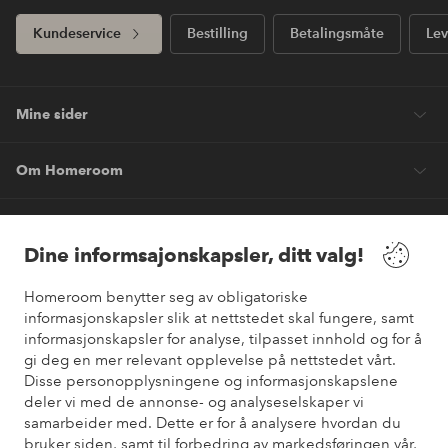
Kundeservice
Bestilling
Betalingsmåte
Lev
Mine sider
Om Homeroom
Våre tjenester
Dine informsajonskapsler, ditt valg!
Vilkår
Homeroom benytter seg av obligatoriske
informasjonskapsler slik at nettstedet skal fungere, samt
Venner
informasjonskapsler for analyse, tilpasset innhold og for å
gi deg en mer relevant opplevelse på nettstedet vårt.
Disse personopplysningene og informasjonskapslene
deler vi med de annonse- og analyseselskaper vi
samarbeider med. Dette er for å analysere hvordan du
Sikre betalinger
bruker siden, samt til forbedring av markedsføringen vår,