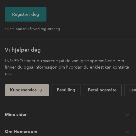
Registrer deg
* Se tilbudsvilkår ved registrering
Vi hjelper deg
I vår FAQ finner du svarene på de vanligste spørsmålene. Her
finner du også informasjon om hvordan du enklest kan kontakte
oss.
Kundeservice
Bestilling
Betalingsmåte
Lev
Mine sider
Om Homeroom