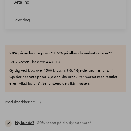
Betaling
Levering
20% på ordinære priser* + 5% på allerede nedsatte varer**.
Bruk koden i kassen: 440210
Gyldig ved kjøp over 1500 kr t.o.m. 9/8. * Gjelder ordinær pris. **
Gjelder nedsatte priser. Gjelder ikke produkter merket med "Outlet"
eller "Alltid lav pris". Se fullstendige vilkår i kassen.
Produkterklæring
Ny kunde?
- 30% rabatt på din dyreste vare*