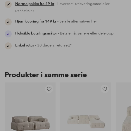
Normalpakke fra 49 kr
- Leveres til utleveringssted eller
pakkeboks
Hjemlevering fra 149 kr
- Se alle alternativer her
Fleksible betalingsmåter
- Betale nå, senere eller dele opp
Enkel retur
- 30 dagers returrett*
Produkter i samme serie
Legg
Legg
til
til
favoritter
favoritter