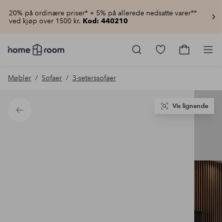
20% på ordinære priser* + 5% på allerede nedsatte varer**
ved kjøp over 1500 kr.
Kod: 440210
Homeroom
–
Gå
Gå
Pro
Alt
til
til
til
favorittmerkede
handlekur
Møbler
Sofaer
3-seterssofaer
hjemmet
produkter
til
lav
pris
Vis lignende
Tilbake