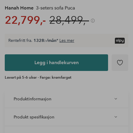
Hanah Home
3-seters sofa Puca
22,799,-
28,499,-
Rentefritt fra.
1328:-/mån
*
Les mer
Legg i
andlekurven
Legg i handlekurven
Levert på 5-6 uker - Farge: kremfarget
Produktinformasjon
Produkt spesifikasjon