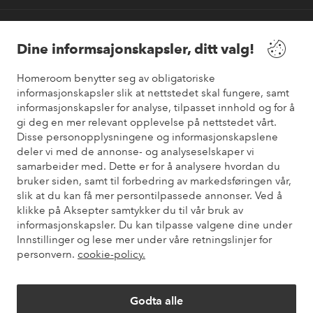
Våre tjenester
Dine informsajonskapsler, ditt valg!
Vilkår
Homeroom benytter seg av obligatoriske
informasjonskapsler slik at nettstedet skal fungere, samt
Venner
informasjonskapsler for analyse, tilpasset innhold og for å
gi deg en mer relevant opplevelse på nettstedet vårt.
Disse personopplysningene og informasjonskapslene
deler vi med de annonse- og analyseselskaper vi
samarbeider med. Dette er for å analysere hvordan du
Sikre betalinger
bruker siden, samt til forbedring av markedsføringen vår,
Vil du vite mer om
våre betalingsalternativer
?
slik at du kan få mer persontilpassede annonser. Ved å
elpy
klikke på Aksepter samtykker du til vår bruk av
informasjonskapsler. Du kan tilpasse valgene dine under
Innstillinger og lese mer under våre retningslinjer for
personvern.
cookie-policy.
Norge - Velg land
Godta alle