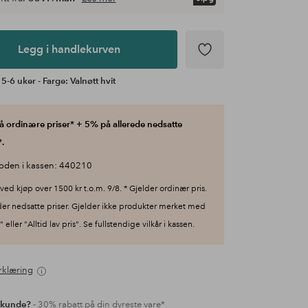
Legg i handlekurven
5-6 uker - Farge: Valnøtt hvit
 ordinære priser* + 5% på allerede nedsatte
.
oden i kassen: 440210
ved kjøp over 1500 kr t.o.m. 9/8. * Gjelder ordinær pris.
der nedsatte priser. Gjelder ikke produkter merket med
 eller "Alltid lav pris". Se fullstendige vilkår i kassen.
rklæring
 kunde?
- 30% rabatt på din dyreste vare*