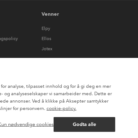
Venner
Elpy
ngspolicy
Ellos
Jotex
or analyse, tilpasset innhold og for å gi deg en mer
- og analyseselskaper vi samarbeider med. Dette er
assede annonser. Ved å klikke på Aksepter samtykker
slinjer for personvern.
cookie-policy.
Kun nødvendige cookies
Godta alle
ok
Pinterest
Youtube
Åpne
chat-