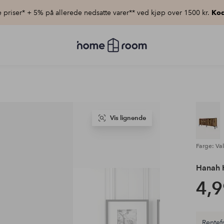
priser* + 5% på allerede nedsatte varer** ved kjøp over 1500 kr.
Kod
Homeroom
–
Alt
til
hjemmet
til
lav
pris
Vis lignende
Farge: Val
Hanah
4,9
Rentefr