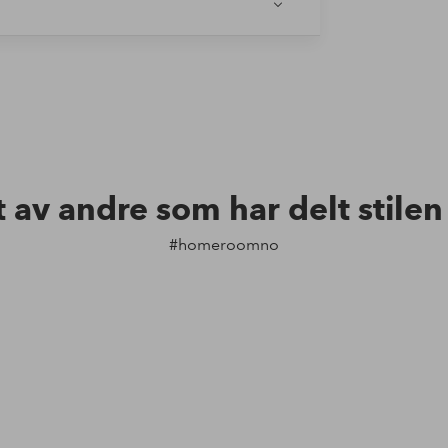
t av andre som har delt stile
#homeroomno