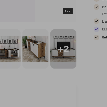
Nor
1
/
7
pa
Hje
Fle
Enk
+2