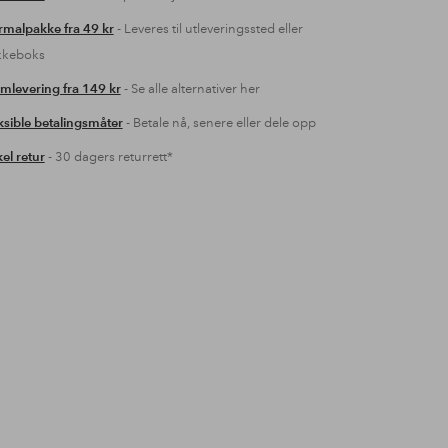
malpakke fra 49 kr
- Leveres til utleveringssted eller
kkeboks
mlevering fra 149 kr
- Se alle alternativer her
ksible betalingsmåter
- Betale nå, senere eller dele opp
el retur
- 30 dagers returrett*