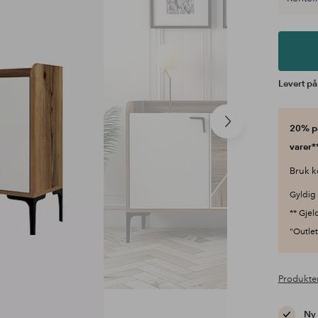
Levert på 
Neste
20% på
produkt
varer**
Bruk k
Gyldig 
** Gjel
"Outlet"
Produkte
Ny