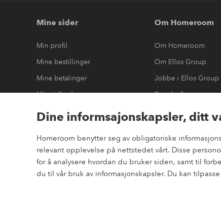
Mine sider
Om Homeroom
Min profil
Om Homeroom
Mine bestillinger
Om Ellos Group
Mine betalinger
Jobbe i Ellos Group
Mine tilbud
Bærekraft
Mine returer
Tilgjengelighetserkl
Dine informsajonskapsler, ditt v
Homeroom benytter seg av obligatoriske informasjonska
relevant opplevelse på nettstedet vårt. Disse perso
Sikre betalinger
for å analysere hvordan du bruker siden, samt til for
elpy
Vil du vite mer om
våre betalingsalternativer
?
du til vår bruk av informasjonskapsler. Du kan tilpass