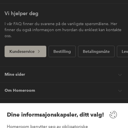
Vi hjelper deg
I vår FAQ finner du svarene på de vanligste spørsmålene. Her
finner du også informasjon om hvordan du enklest kan kontakte
oss.
Kundeservice
Bestilling
Betalingsmåte
Lev
Mine sider
Om Homeroom
Våre tjenester
Dine informsajonskapsler, ditt valg!
Vilkår
Homeroom benytter seg av obligatoriske