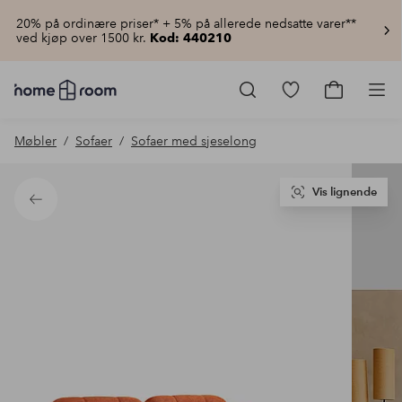
20% på ordinære priser* + 5% på allerede nedsatte varer**
ved kjøp over 1500 kr.
Kod: 440210
Homeroom
–
Gå
Gå
Pro
Alt
til
til
til
favorittmerkede
handlekur
Møbler
Sofaer
Sofaer med sjeselong
hjemmet
produkter
til
lav
pris
Vis lignende
Tilbake