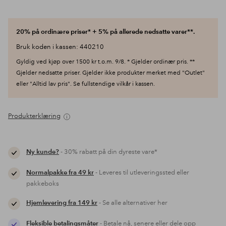
20% på ordinære priser* + 5% på allerede nedsatte varer**.
Bruk koden i kassen: 440210
Gyldig ved kjøp over 1500 kr t.o.m. 9/8. * Gjelder ordinær pris. **
Gjelder nedsatte priser. Gjelder ikke produkter merket med "Outlet"
eller "Alltid lav pris". Se fullstendige vilkår i kassen.
Produkterklæring
Ny kunde?
- 30% rabatt på din dyreste vare*
Normalpakke fra 49 kr
- Leveres til utleveringssted eller
pakkeboks
Hjemlevering fra 149 kr
- Se alle alternativer her
Fleksible betalingsmåter
- Betale nå, senere eller dele opp