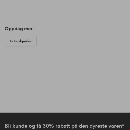
Oppdag mer
Hvite skjenker
Bli kunde og få
30% rabatt på den dyreste varen
*