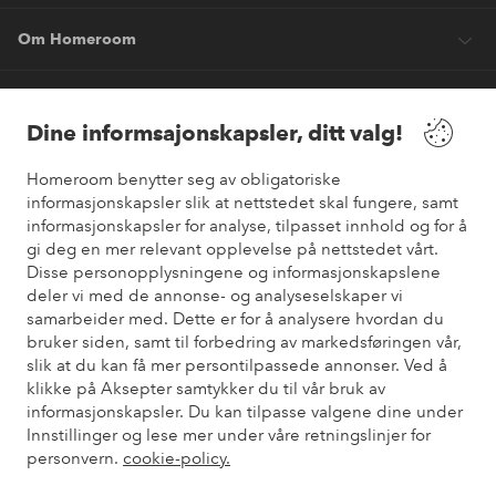
Om Homeroom
Våre tjenester
Dine informsajonskapsler, ditt valg!
Vilkår
Homeroom benytter seg av obligatoriske
informasjonskapsler slik at nettstedet skal fungere, samt
informasjonskapsler for analyse, tilpasset innhold og for å
Venner
gi deg en mer relevant opplevelse på nettstedet vårt.
Disse personopplysningene og informasjonskapslene
deler vi med de annonse- og analyseselskaper vi
samarbeider med. Dette er for å analysere hvordan du
Sikre betalinger
bruker siden, samt til forbedring av markedsføringen vår,
Vil du vite mer om
våre betalingsalternativer
?
slik at du kan få mer persontilpassede annonser. Ved å
elpy
klikke på Aksepter samtykker du til vår bruk av
informasjonskapsler. Du kan tilpasse valgene dine under
Innstillinger og lese mer under våre retningslinjer for
personvern.
cookie-policy.
Norge - Velg land