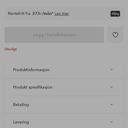
Rentefritt fra.
273:-/mån
*
Les mer
Legg i handlekurven
Utsolgt
Produktinformasjon
Produkt spesifikasjon
Betaling
Levering