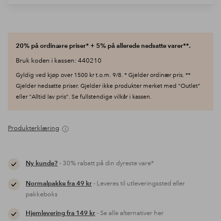
20% på ordinære priser* + 5% på allerede nedsatte varer**.
Bruk koden i kassen: 440210
Gyldig ved kjøp over 1500 kr t.o.m. 9/8. * Gjelder ordinær pris. **
Gjelder nedsatte priser. Gjelder ikke produkter merket med "Outlet"
eller "Alltid lav pris". Se fullstendige vilkår i kassen.
Produkterklæring
Ny kunde?
- 30% rabatt på din dyreste vare*
Normalpakke fra 49 kr
- Leveres til utleveringssted eller
pakkeboks
Hjemlevering fra 149 kr
- Se alle alternativer her