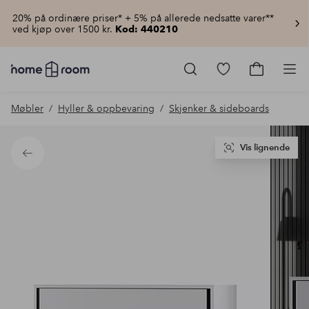
20% på ordinære priser* + 5% på allerede nedsatte varer**
ved kjøp over 1500 kr.
Kod: 440210
Homeroom
–
Gå
Gå
Pro
Alt
til
til
til
favorittmerkede
handlekur
Møbler
Hyller & oppbevaring
Skjenker & sideboards
hjemmet
produkter
til
lav
pris
Vis lignende
Tilbake