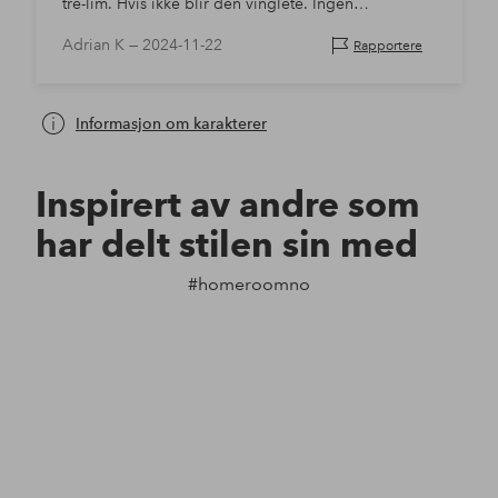
tre-lim. Hvis ikke blir den vinglete. Ingen
brems/demping på dør, så den kan fort knekke hvis
Adrian K —
2024-11-22
Rapportere
man åpner og slipper døren med et…
Informasjon om karakterer
Inspirert av andre som
har delt stilen sin med
#homeroomno