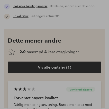
Fleksible betalingsmåter
- Betale nå, senere eller dele opp
Enkel retur
- 30 dagers returrett*
Dette mener andre
2.0
basert på
4
karaktergivninger
Vis alle omtaler (1)
Verifierad kjøpere
Forventet høyere kvalitet
Dårlig monteringsanvisning. Burde monteres med