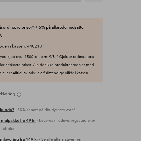
 ordinære priser* + 5% på allerede nedsatte
.
oden i kassen: 440210
ved kjøp over 1500 kr t.o.m. 9/8. * Gjelder ordinær pris.
der nedsatte priser. Gjelder ikke produkter merket med
 eller "Alltid lav pris". Se fullstendige vilkår i kassen.
rklæring
 kunde?
- 30% rabatt på din dyreste vare*
malpakke fra 49 kr
- Leveres til utleveringssted eller
kkeboks
mlevering fra 149 kr
- Se alle alternativer her