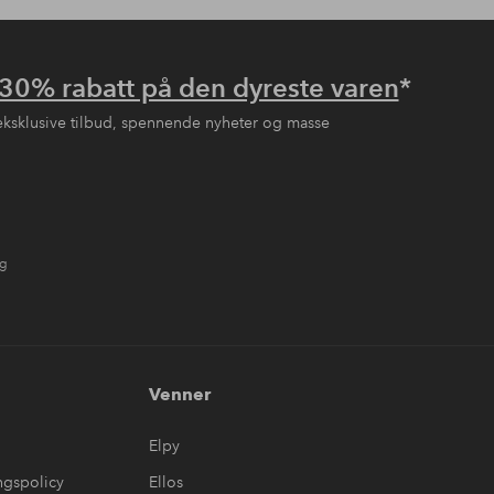
30% rabatt på den dyreste varen
*
eksklusive tilbud, spennende nyheter og masse
ng
Venner
Elpy
ngspolicy
Ellos