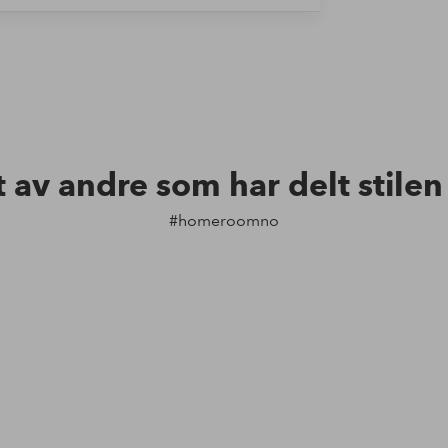
t av andre som har delt stile
#homeroomno