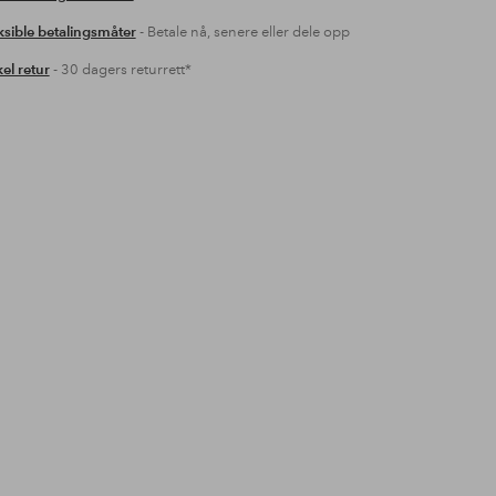
ksible betalingsmåter
- Betale nå, senere eller dele opp
el retur
- 30 dagers returrett*