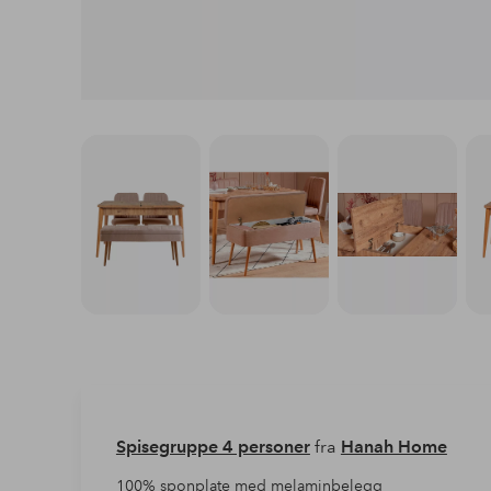
Spisegruppe 4 personer
fra
Hanah Home
100% sponplate med melaminbelegg