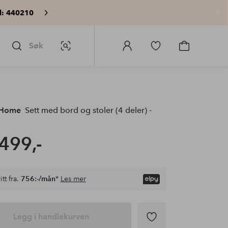
: 440210
Lu
Søk
Bildesøk
Logg
Gå
Gå
på
til
til
Homeroom
favorittmerkede
handlekurv
produkter
 Home
Sett med bord og stoler (4 deler) -
499,-
itt fra.
756:-/mån
*
Les mer
Legg i handlekurven