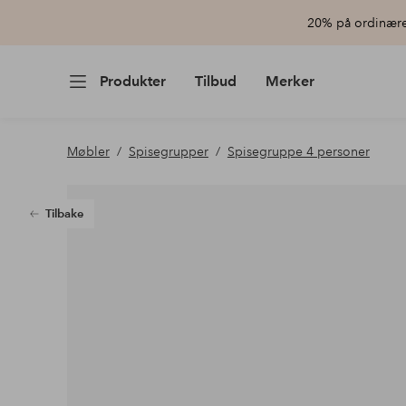
20% på ordinære 
Produkter
Tilbud
Merker
Møbler
Spisegrupper
Spisegruppe 4 personer
Tilbake