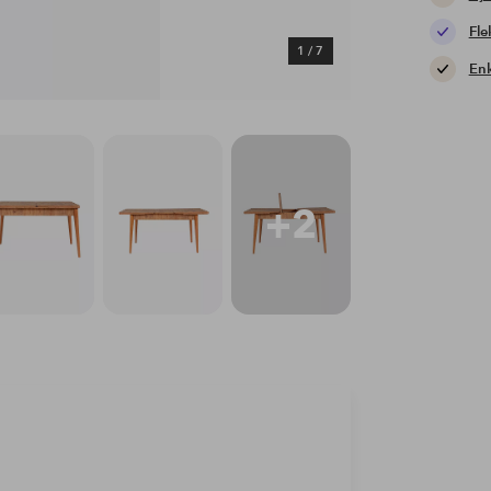
Fle
1
/
7
Enk
+2