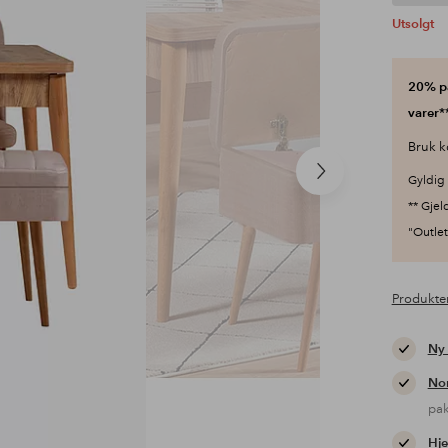
Utsolgt
20% på
varer**
Bruk k
Neste
Gyldig 
produkt
** Gjel
"Outlet"
Produkte
Ny
Nor
pa
Hje