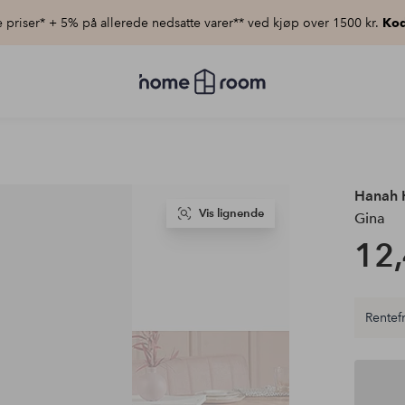
priser* + 5% på allerede nedsatte varer** ved kjøp over 1500 kr.
Kod
Homeroom
–
Alt
til
hjemmet
til
lav
pris
Hanah
Vis lignende
Gina
12,
Rentefr