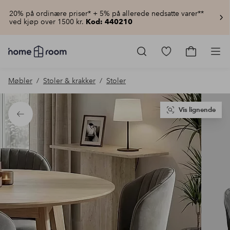
20% på ordinære priser* + 5% på allerede nedsatte varer**
ved kjøp over 1500 kr.
Kod: 440210
Homeroom
–
Gå
Gå
Pro
Alt
til
til
til
favorittmerkede
handlekur
Møbler
Stoler & krakker
Stoler
hjemmet
produkter
til
lav
pris
Vis lignende
Tilbake