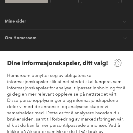
Mine sider
Om Homeroom
Våre tjenester
Dine informsajonskapsler, ditt valg!
Vilkår
Homeroom benytter seg av obligatoriske
informasjonskapsler slik at nettstedet skal fungere, samt
informasjonskapsler for analyse, tilpasset innhold og for å
Venner
gi deg en mer relevant opplevelse på nettstedet vårt.
Disse personopplysningene og informasjonskapslene
deler vi med de annonse- og analyseselskaper vi
samarbeider med. Dette er for å analysere hvordan du
Sikre betalinger
bruker siden, samt til forbedring av markedsføringen vår,
Vil du vite mer om
våre betalingsalternativer
?
slik at du kan få mer persontilpassede annonser. Ved å
elpy
klikke på Aksepter samtykker du til vår bruk av