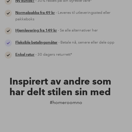
Ny kunde?
- 30% rabatt på din dyreste vare*
Normalpakke fra 49 kr
- Leveres til utleveringssted eller
pakkeboks
Hjemlevering fra 149 kr
- Se alle alternativer her
Fleksible betalingsmåter
- Betale nå, senere eller dele opp
Enkel retur
- 30 dagers returrett*
Inspirert av andre som
har delt stilen sin med
#homeroomno