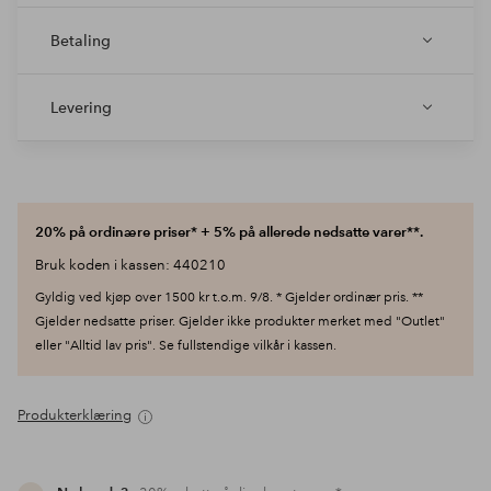
Betaling
Levering
20% på ordinære priser* + 5% på allerede nedsatte varer**.
Bruk koden i kassen: 440210
Gyldig ved kjøp over 1500 kr t.o.m. 9/8. * Gjelder ordinær pris. **
Gjelder nedsatte priser. Gjelder ikke produkter merket med "Outlet"
eller "Alltid lav pris". Se fullstendige vilkår i kassen.
Produkterklæring