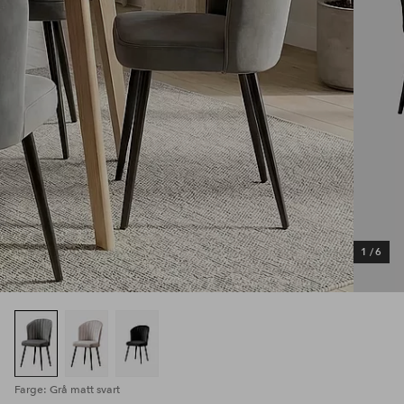
1
/
6
Farge: Grå matt svart