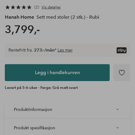
2
Vis detaljer
Hanah Home
Sett med stoler (2 stk.) - Rubi
3,799,-
Rentefritt fra.
273:-/mån
*
Les mer
Legg i
andlekurven
Legg i handlekurven
Levert på 5-6 uker - Farge: Grå matt svart
Produktinformasjon
Produkt spesifikasjon