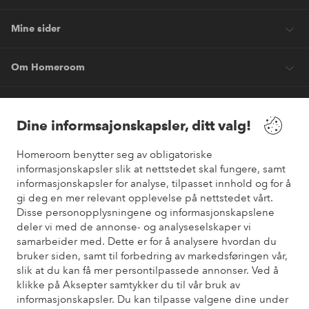
Mine sider
Om Homeroom
Våre tjenester
Dine informsajonskapsler, ditt valg!
Vilkår
Homeroom benytter seg av obligatoriske
informasjonskapsler slik at nettstedet skal fungere, samt
informasjonskapsler for analyse, tilpasset innhold og for å
Venner
gi deg en mer relevant opplevelse på nettstedet vårt.
Disse personopplysningene og informasjonskapslene
deler vi med de annonse- og analyseselskaper vi
samarbeider med. Dette er for å analysere hvordan du
Sikre betalinger
bruker siden, samt til forbedring av markedsføringen vår,
Vil du vite mer om
våre betalingsalternativer
?
slik at du kan få mer persontilpassede annonser. Ved å
elpy
klikke på Aksepter samtykker du til vår bruk av
informasjonskapsler. Du kan tilpasse valgene dine under