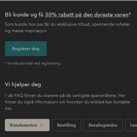
Bli kunde og få
30% rabatt på den dyreste varen
*
Som kunde hos oss får du eksklusive tilbud, spennende nyheter
og masse inspirasjon.
Registrer deg
* Se tilbudsvilkår ved registrering
Vi hjelper deg
I vår FAQ finner du svarene på de vanligste spørsmålene. Her
finner du også informasjon om hvordan du enklest kan kontakte
oss.
Kundeservice
Bestilling
Betalingsmåte
Lev