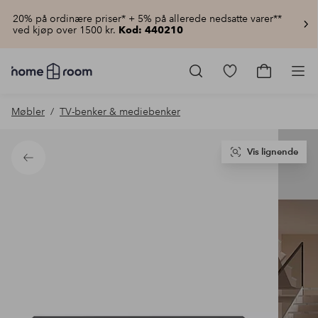
20% på ordinære priser* + 5% på allerede nedsatte varer**
ved kjøp over 1500 kr.
Kod: 440210
Homeroom
–
Gå
Gå
Pro
Alt
til
til
til
favorittmerkede
handlekur
Møbler
TV-benker & mediebenker
hjemmet
produkter
til
lav
pris
Vis lignende
Tilbake