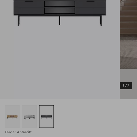
1
/
7
Farge: Antracitt