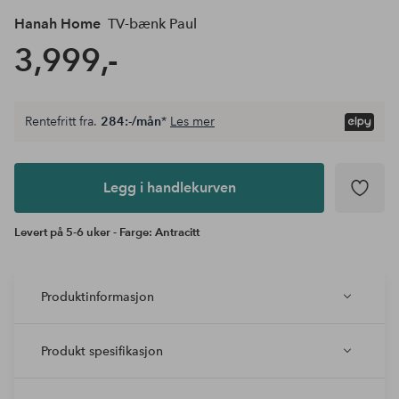
Hanah Home
TV-bænk Paul
3,999,-
Rentefritt fra.
284:-/mån
*
Les mer
Legg i
andlekurven
Legg i handlekurven
Levert på 5-6 uker - Farge: Antracitt
Produktinformasjon
Produkt spesifikasjon