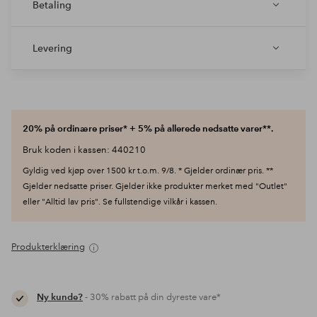
Betaling
Levering
20% på ordinære priser* + 5% på allerede nedsatte varer**.
Bruk koden i kassen: 440210
Gyldig ved kjøp over 1500 kr t.o.m. 9/8. * Gjelder ordinær pris. **
Gjelder nedsatte priser. Gjelder ikke produkter merket med "Outlet"
eller "Alltid lav pris". Se fullstendige vilkår i kassen.
Produkterklæring
Ny kunde?
- 30% rabatt på din dyreste vare*