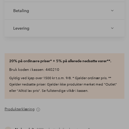
Betaling
Levering
20% på ordinære priser* + 5% på allerede nedsatte varer**.
Bruk koden i kassen: 440210
Gyldig ved kjøp over 1500 kr t.o.m. 9/8. * Gjelder ordinær pris. **
Gjelder nedsatte priser. Gjelder ikke produkter merket med "Outlet"
eller "Alltid lav pris". Se fullstendige vilkår i kassen.
Produkterklæring