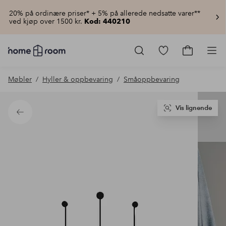
20% på ordinære priser* + 5% på allerede nedsatte varer**
ved kjøp over 1500 kr.
Kod: 440210
Homeroom
–
Gå
Gå
Pro
Alt
til
til
til
favorittmerkede
handlekur
Møbler
Hyller & oppbevaring
Småoppbevaring
hjemmet
produkter
til
lav
pris
Vis lignende
Tilbake