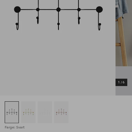
1
/
6
Farge: Svart