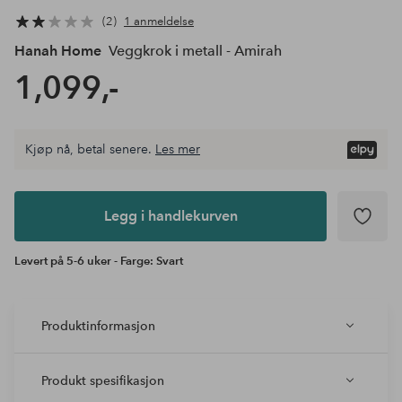
2
1 anmeldelse
Hanah Home
Veggkrok i metall - Amirah
1,099,-
Kjøp nå, betal senere.
Les mer
Legg i
andlekurven
Legg i handlekurven
Levert på 5-6 uker - Farge: Svart
Produktinformasjon
Produkt spesifikasjon