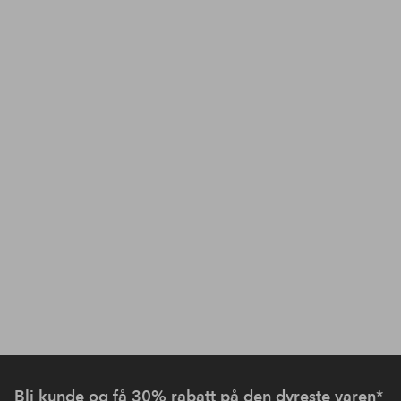
Bli kunde og få
30% rabatt på den dyreste varen
*