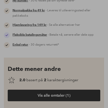
Ny kunde?
- 30% rabatt på din dyreste vare*
Normalpakke fra 49 kr
- Leveres til utleveringssted eller
pakkeboks
Hjemlevering fra 149 kr
- Se alle alternativer her
Fleksible betalingsmåter
- Betale nå, senere eller dele opp
Enkel retur
- 30 dagers returrett*
Dette mener andre
2.0
basert på
2
karaktergivninger
Vis alle omtaler (1)