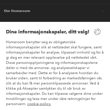
Om Homeroom
Våre tjenester
Dine informsajonskapsler, ditt valg!
Vilkår
Homeroom benytter seg av obligatoriske
informasjonskapsler slik at nettstedet skal fungere, samt
informasjonskapsler for analyse, tilpasset innhold og for å
Venner
gi deg en mer relevant opplevelse på nettstedet vårt.
Disse personopplysningene og informasjonskapslene
deler vi med de annonse- og analyseselskaper vi
samarbeider med. Dette er for å analysere hvordan du
Sikre betalinger
bruker siden, samt til forbedring av markedsføringen vår,
Vil du vite mer om
våre betalingsalternativer
?
slik at du kan få mer persontilpassede annonser. Ved å
elpy
klikke på Aksepter samtykker du til vår bruk av
informasjonskapsler. Du kan tilpasse valgene dine under
Innstillinger og lese mer under våre retningslinjer for
personvern.
cookie-policy.