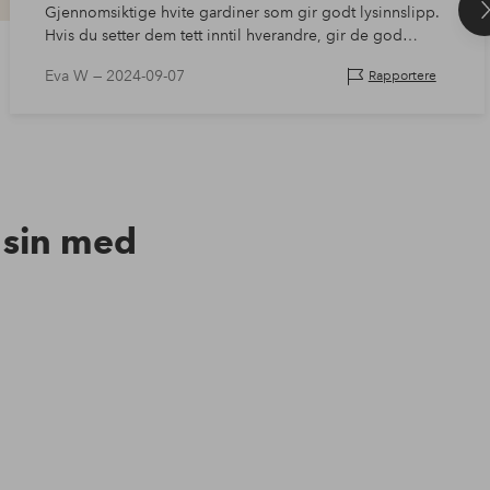
Gjennomsiktige hvite gardiner som gir godt lysinnslipp.
Hvis du setter dem tett inntil hverandre, gir de god
beskyttelse mot innsyn. Perfekt for meg som ønsker både
Eva W —
2024-09-07
Rapportere
godt lysinnslipp på d…
n sin med