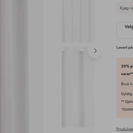
Kjøp n
Vel
Levert på 
Neste
produkt
20% på
varer**
Bruk k
Gyldig 
** Gjel
"Outlet"
Produkte