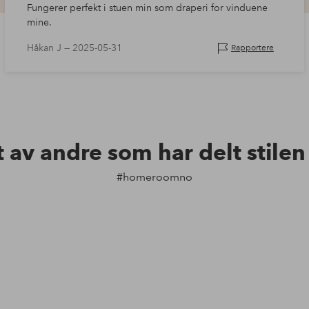
Fungerer perfekt i stuen min som draperi for vinduene
mine.
Håkan J —
2025-05-31
Rapportere
t av andre som har delt stile
#homeroomno