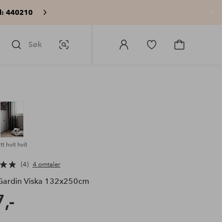
: 440210
Lu
Søk
Bildesøk
Logg
Gå
Gå
på
til
til
Homeroom
favorittmerkede
handlekurv
produkter
t hvit hvit
4
4 omtaler
ardin Viska 132x250cm
,-