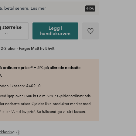
å, betal senere.
Les mer
g størrelse
Legg i
handlekurven
2-3 uker - Farge: Matt hvit hvit
 ordinære priser* + 5% på allerede nedsatte
.
oden i kassen: 440210
ved kjøp over 1500 kr t.o.m. 9/8. * Gjelder ordinær pris.
der nedsatte priser. Gjelder ikke produkter merket med
 eller "Alltid lav pris". Se fullstendige vilkår i kassen.
rklæring