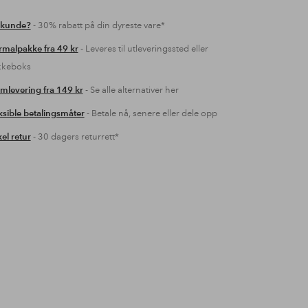
 kunde?
- 30% rabatt på din dyreste vare*
malpakke fra 49 kr
- Leveres til utleveringssted eller
kkeboks
mlevering fra 149 kr
- Se alle alternativer her
ksible betalingsmåter
- Betale nå, senere eller dele opp
el retur
- 30 dagers returrett*