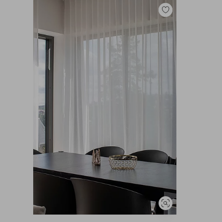
Legg
til
favoritter
Vis
lignende