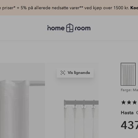
priser* + 5% på allerede nedsatte varer** ved kjøp over 1500 kr.
Kod
Homeroom
–
Alt
til
hjemmet
til
lav
pris
Vis lignende
Farge: Mat
Hasta
G
437