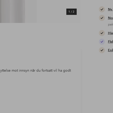
Ny
1
/
2
Nor
pa
Hje
Fle
Enk
ttelse mot innsyn når du fortsatt vil ha godt