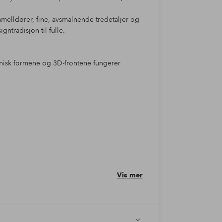
melldører, fine, avsmalnende tredetaljer og
ntradisjon til fulle.
anisk formene og 3D-frontene fungerer
Vis mer