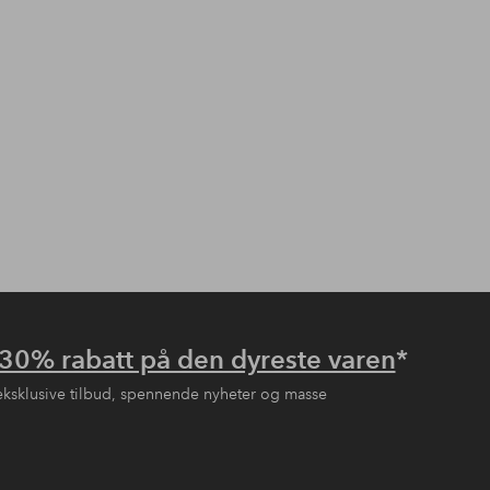
30% rabatt på den dyreste varen
*
eksklusive tilbud, spennende nyheter og masse