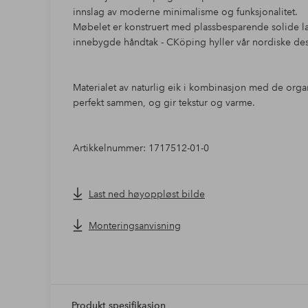
innslag av moderne minimalisme og funksjonalitet.
Møbelet er konstruert med plassbesparende solide la
innebygde håndtak - CKöping hyller vår nordiske desig
Materialet av naturlig eik i kombinasjon med de org
perfekt sammen, og gir tekstur og varme.
Artikkelnummer: 1717512-01-0
Last ned høyoppløst bilde
Monteringsanvisning
Produkt spesifikasjon