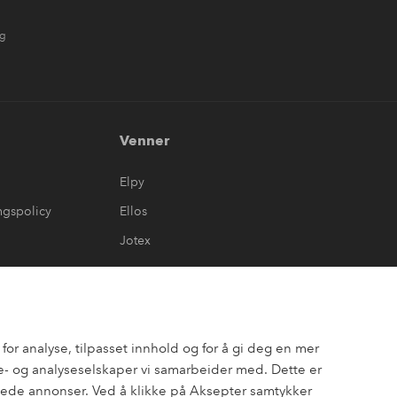
ng
Venner
Elpy
ngspolicy
Ellos
Jotex
or analyse, tilpasset innhold og for å gi deg en mer
- og analyseselskaper vi samarbeider med. Dette er
assede annonser. Ved å klikke på Aksepter samtykker