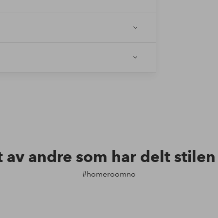
t av andre som har delt stile
#homeroomno