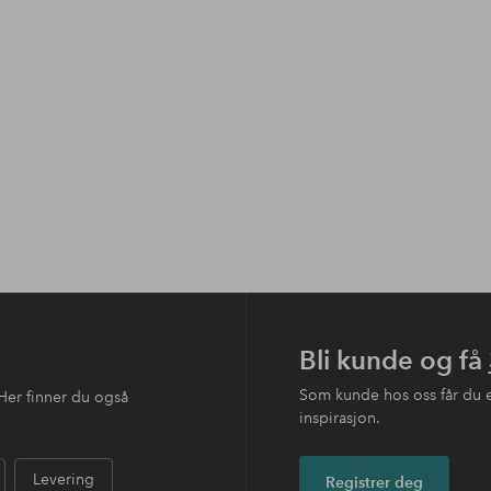
Bli kunde og få
Som kunde hos oss får du 
Her finner du også
inspirasjon.
Levering
Registrer deg