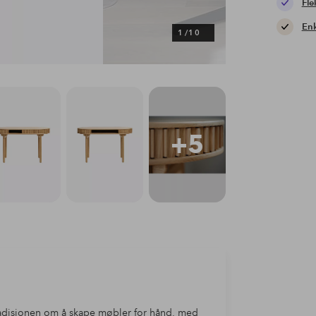
Fle
Enk
1
/
10
+5
tradisjonen om å skape møbler for hånd, med