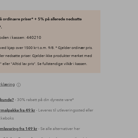
 ordinære priser* + 5% på allerede nedsatte
.
oden i kassen: 440210
ved kjøp over 1500 kr t.o.m. 9/8. * Gjelder ordinær pris.
der nedsatte priser. Gjelder ikke produkter merket med
 eller "Alltid lav pris". Se fullstendige vilkår i kassen.
rklæring
 kunde?
- 30% rabatt på din dyreste vare*
malpakke fra 49 kr
- Leveres til utleveringssted eller
kkeboks
mlevering fra 149 kr
- Se alle alternativer her