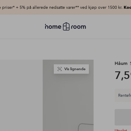
priser* + 5% på allerede nedsatte varer** ved kjøp over 1500 kr.
Kod
Homeroom
–
Alt
til
hjemmet
til
lav
pris
Håum
Vis lignende
7,5
Rentefr
Utsolgt