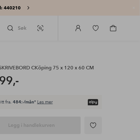
: 440210
Lu
Søk
Bildesøk
Logg
Gå
Gå
på
til
til
Homeroom
favorittmerkede
handlekurv
produkter
SKRIVEBORD CKöping 75 x 120 x 60 CM
99,-
itt fra.
484:-/mån
*
Les mer
Legg i handlekurven