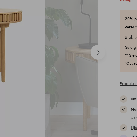
20% på
varer**
Bruk k
Gyldig 
Neste
** Gjel
produkt
"Outlet"
Produkte
Ny
Nor
pa
Hje