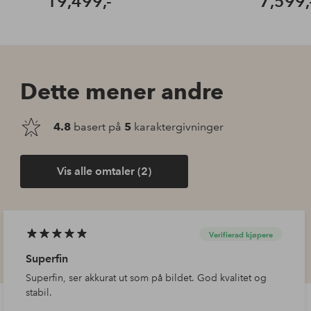
19,499,-
7,599,
Dette mener andre
4.8
basert på
5
karaktergivninger
Vis alle omtaler (2)
Verifierad kjøpere
Superfin
Superfin, ser akkurat ut som på bildet. God kvalitet og
stabil.