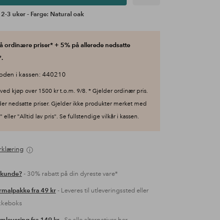
 2-3 uker - Farge: Natural oak
 ordinære priser* + 5% på allerede nedsatte
.
oden i kassen: 440210
ved kjøp over 1500 kr t.o.m. 9/8. * Gjelder ordinær pris.
der nedsatte priser. Gjelder ikke produkter merket med
 eller "Alltid lav pris". Se fullstendige vilkår i kassen.
rklæring
 kunde?
- 30% rabatt på din dyreste vare*
malpakke fra 49 kr
- Leveres til utleveringssted eller
kkeboks