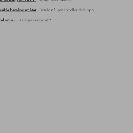
mlevering fra 149 kr
- Se alle alternativer her
ksible betalingsmåter
- Betale nå, senere eller dele opp
el retur
- 30 dagers returrett*