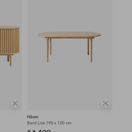
favoritter
favoritter
Vis
Vis
lignende
lignende
Håum
Bord Lisa 190 x 100 cm