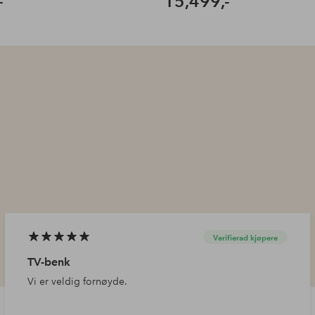
-
15,499,-
Verifierad kjøpere
TV-benk
Vi er veldig fornøyde.