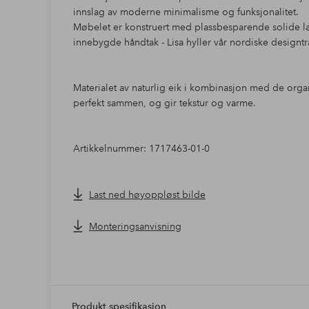
innslag av moderne minimalisme og funksjonalitet.
Møbelet er konstruert med plassbesparende solide la
innebygde håndtak - Lisa hyller vår nordiske designtrad
Materialet av naturlig eik i kombinasjon med de org
perfekt sammen, og gir tekstur og varme.
Artikkelnummer: 1717463-01-0
Last ned høyoppløst bilde
Monteringsanvisning
Produkt spesifikasjon