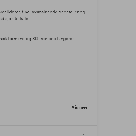
melldører, fine, avsmalnende tredetaljer og
isjon til fulle.
anisk formene og 3D-frontene fungerer
Vis mer