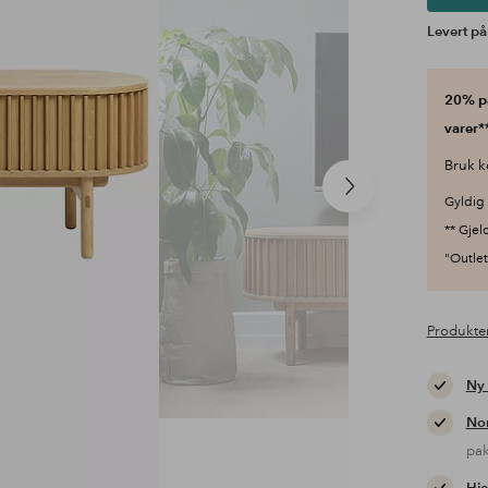
Levert på
20% på
varer**
Bruk k
Neste
Gyldig 
produkt
** Gjel
"Outlet"
Produkte
Ny
Nor
pa