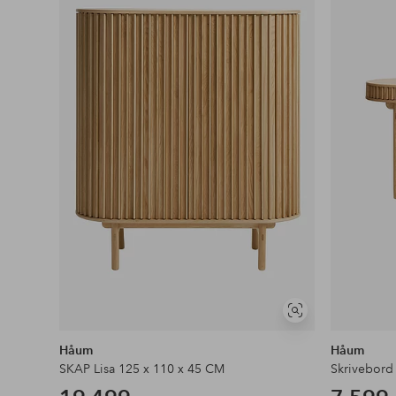
favoritter
Vis
lignende
Håum
Håum
SKAP Lisa 125 x 110 x 45 CM
Skrivebord 