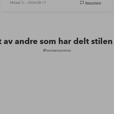
Mikael S —
2024-08-17
Rapportere
t av andre som har delt stile
#homeroomno