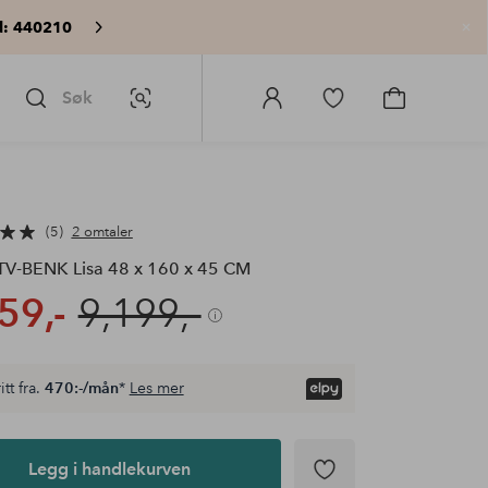
: 440210
Lu
Søk
Bildesøk
Logg
Gå
Gå
på
til
til
Homeroom
favorittmerkede
handlekurv
produkter
5
2 omtaler
V-BENK Lisa 48 x 160 x 45 CM
59,-
9,199,-
itt fra.
470:-/mån
*
Les mer
Legg i handlekurven