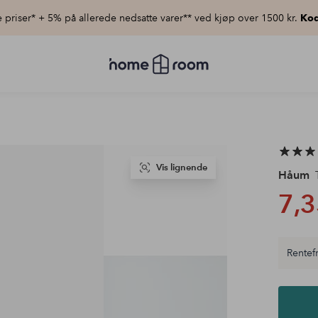
priser* + 5% på allerede nedsatte varer** ved kjøp over 1500 kr.
Kod
Homeroom
–
Alt
til
hjemmet
til
lav
pris
Vis lignende
Håum
T
7,3
Rentefr