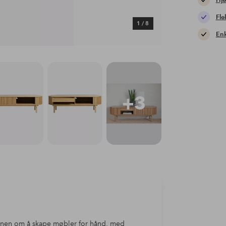
Hje
Fle
1
/
8
Enk
+3
isjonen om å skape møbler for hånd, med