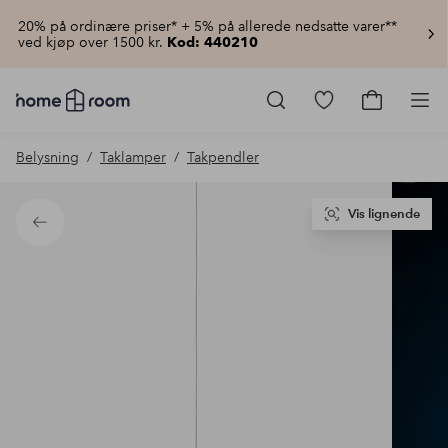
20% på ordinære priser* + 5% på allerede nedsatte varer**
ved kjøp over 1500 kr.
Kod: 440210
Homeroom
–
Gå
Gå
Pro
Alt
til
til
til
favorittmerkede
handlekur
Belysning
Taklamper
Takpendler
hjemmet
produkter
til
lav
pris
Vis lignende
Tilbake