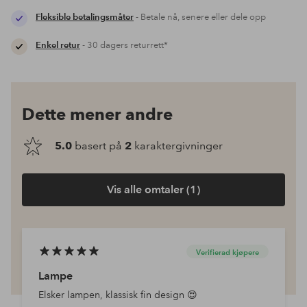
Fleksible betalingsmåter
- Betale nå, senere eller dele opp
Enkel retur
- 30 dagers returrett*
Dette mener andre
5.0
basert på
2
karaktergivninger
Vis alle omtaler (1)
Verifierad kjøpere
Lampe
Elsker lampen, klassisk fin design 😍