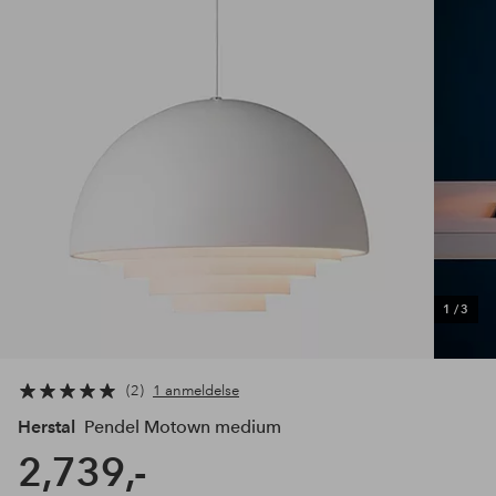
1
/
3
2
1 anmeldelse
Herstal
Pendel Motown medium
2,739,-