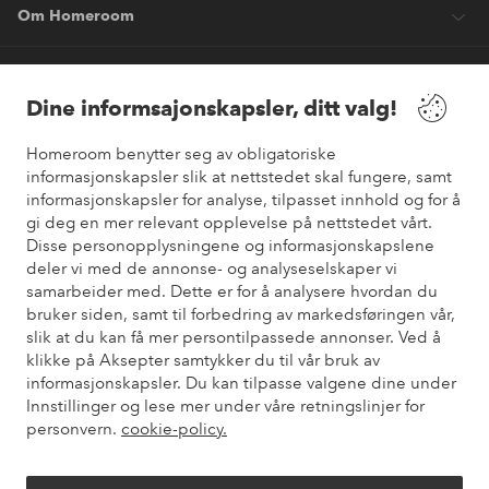
Om Homeroom
Våre tjenester
Dine informsajonskapsler, ditt valg!
Vilkår
Homeroom benytter seg av obligatoriske
informasjonskapsler slik at nettstedet skal fungere, samt
informasjonskapsler for analyse, tilpasset innhold og for å
Venner
gi deg en mer relevant opplevelse på nettstedet vårt.
Disse personopplysningene og informasjonskapslene
deler vi med de annonse- og analyseselskaper vi
samarbeider med. Dette er for å analysere hvordan du
Sikre betalinger
bruker siden, samt til forbedring av markedsføringen vår,
Vil du vite mer om
våre betalingsalternativer
?
slik at du kan få mer persontilpassede annonser. Ved å
elpy
klikke på Aksepter samtykker du til vår bruk av
informasjonskapsler. Du kan tilpasse valgene dine under
Innstillinger og lese mer under våre retningslinjer for
personvern.
cookie-policy.
Norge - Velg land