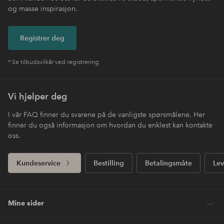
og masse inspirasjon.
Registrer deg
* Se tilbudsvilkår ved registrering
Vi hjelper deg
I vår FAQ finner du svarene på de vanligste spørsmålene. Her
finner du også informasjon om hvordan du enklest kan kontakte
oss.
Kundeservice
Bestilling
Betalingsmåte
Lev
Mine sider