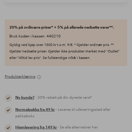
20% på ordinære priser* + 5% på allerede nedsatte varer**.
Bruk koden i kassen: 440210
Gyldig ved kjøp over 1500 kr t.o.m. 9/8. * Gjelder ordinær pris. **
Gjelder nedsatte priser. Gjelder ikke produkter merket med "Outlet"
eller "Alltid lav pris". Se fullstendige vilkår i kassen.
Produkterklæring
Ny kunde?
- 30% rabatt på din dyreste vare*
Normalpakke fra 49 kr
- Leveres til utleveringssted eller
pakkeboks
Hjemlevering fra 149 kr
- Se alle alternativer her