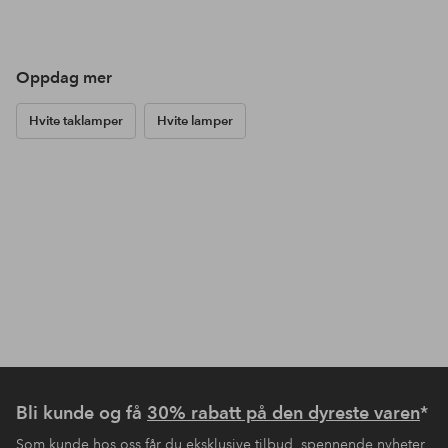
Oppdag mer
Hvite taklamper
Hvite lamper
Bli kunde og få
30% rabatt på den dyreste varen
*
Som kunde hos oss får du eksklusive tilbud, spennende nyheter