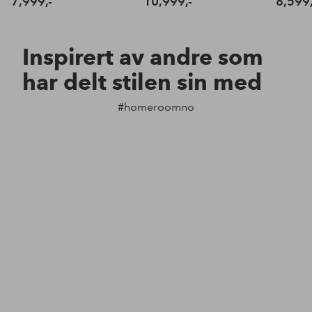
7,999,-
10,999,-
8,599,
Inspirert av andre som
har delt stilen sin med
#homeroomno