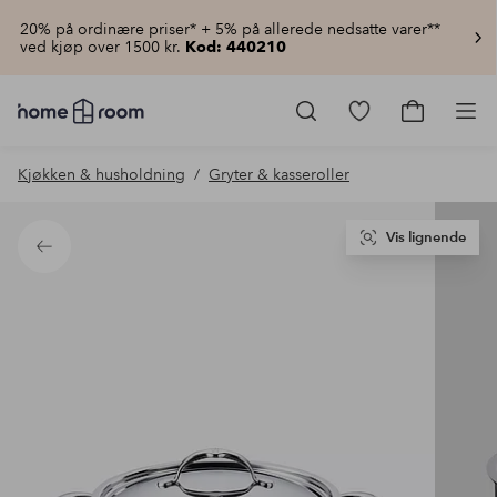
20% på ordinære priser* + 5% på allerede nedsatte varer**
ved kjøp over 1500 kr.
Kod: 440210
Homeroom
–
Gå
Gå
Pro
Alt
til
til
til
favorittmerkede
handlekur
Kjøkken & husholdning
Gryter & kasseroller
hjemmet
produkter
til
lav
pris
Vis lignende
Tilbake