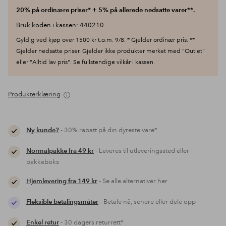
20% på ordinære priser* + 5% på allerede nedsatte varer**.
Bruk koden i kassen: 440210
Gyldig ved kjøp over 1500 kr t.o.m. 9/8. * Gjelder ordinær pris. **
Gjelder nedsatte priser. Gjelder ikke produkter merket med "Outlet"
eller "Alltid lav pris". Se fullstendige vilkår i kassen.
Produkterklæring
Ny kunde?
- 30% rabatt på din dyreste vare*
Normalpakke fra 49 kr
- Leveres til utleveringssted eller
pakkeboks
Hjemlevering fra 149 kr
- Se alle alternativer her
Fleksible betalingsmåter
- Betale nå, senere eller dele opp
Enkel retur
- 30 dagers returrett*