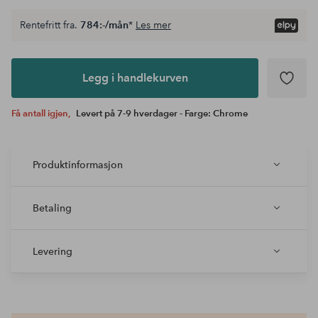
Rentefritt fra.
784:-/mån
*
Les mer
Legg i
andlekurven
Legg i handlekurven
Få antall igjen,
Levert på 7-9 hverdager - Farge: Chrome
Produktinformasjon
Betaling
Levering