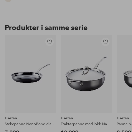
Produkter i samme serie
Legg
Legg
til
til
favoritter
favoritter
Hestan
Hestan
Hestan
Stekepanne NanoBond diameter 28 cm
Traktørpanne med lokk NanoBond 28 cm / 4,7 liter