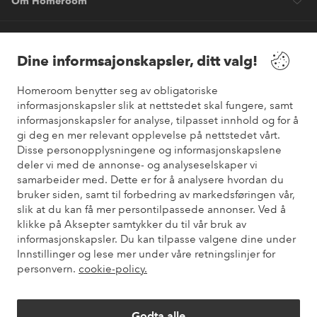
Om Homeroom
Våre tjenester
Dine informsajonskapsler, ditt valg!
Vilkår
Homeroom benytter seg av obligatoriske
informasjonskapsler slik at nettstedet skal fungere, samt
informasjonskapsler for analyse, tilpasset innhold og for å
Venner
gi deg en mer relevant opplevelse på nettstedet vårt.
Disse personopplysningene og informasjonskapslene
deler vi med de annonse- og analyseselskaper vi
samarbeider med. Dette er for å analysere hvordan du
Sikre betalinger
bruker siden, samt til forbedring av markedsføringen vår,
Vil du vite mer om
våre betalingsalternativer
?
slik at du kan få mer persontilpassede annonser. Ved å
elpy
klikke på Aksepter samtykker du til vår bruk av
informasjonskapsler. Du kan tilpasse valgene dine under
Innstillinger og lese mer under våre retningslinjer for
personvern.
cookie-policy.
Norge - Velg land
Godta alle