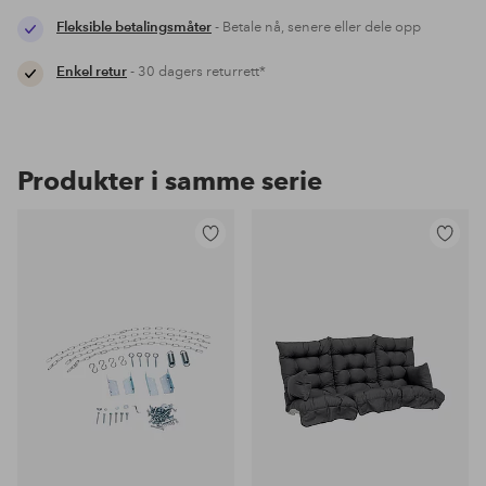
Fleksible betalingsmåter
- Betale nå, senere eller dele opp
Enkel retur
- 30 dagers returrett*
Produkter i samme serie
Legg
Legg
til
til
favoritter
favoritter