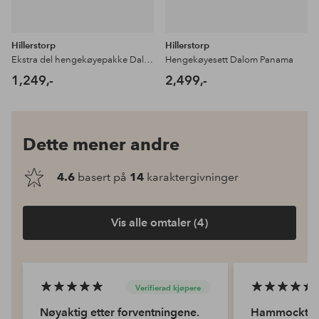
Hillerstorp
Hillerstorp
Ekstra del hengekøyepakke Dalom
Hengekøyesett Dalom Panama
1,249,-
2,499,-
Dette mener andre
4.6
basert på
14
karaktergivninger
Vis alle omtaler (4)
Verifierad kjøpere
Nøyaktig etter forventningene.
Hammockta