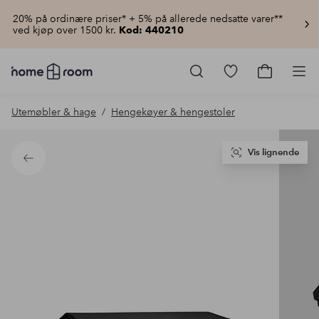
20% på ordinære priser* + 5% på allerede nedsatte varer**
ved kjøp over 1500 kr.
Kod: 440210
Homeroom
–
Gå
Gå
Pro
Alt
til
til
til
favorittmerkede
handlekur
Utemøbler & hage
Hengekøyer & hengestoler
hjemmet
produkter
til
lav
pris
Vis lignende
Tilbake