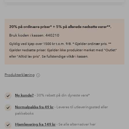
20% på ordinære priser* + 5% på allerede nedsatte varer**.
Bruk koden i kassen: 440210
Gyldig ved kjøp over 1500 kr t.o.m. 9/8. * Gjelder ordinær pris. **
Gjelder nedsatte priser. Gjelder ikke produkter merket med "Outlet"
eller "Alltid lav pris". Se fullstendige vilkår i kassen.
Produkterklæring
Ny kunde?
- 30% rabatt på din dyreste vare*
Normalpakke fra 49 kr
- Leveres til utleveringssted eller
pakkeboks
Hjemlevering fra 149 kr
- Se alle alternativer her