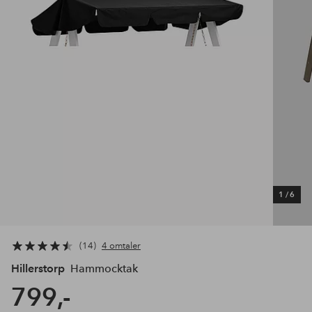
1
/
6
14
4 omtaler
Hillerstorp
Hammocktak
799,-