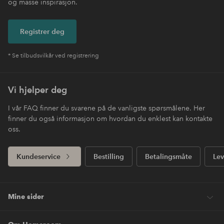
og masse inspirasjon.
Registrer deg
* Se tilbudsvilkår ved registrering
Vi hjelper deg
I vår FAQ finner du svarene på de vanligste spørsmålene. Her
finner du også informasjon om hvordan du enklest kan kontakte
oss.
Kundeservice
Bestilling
Betalingsmåte
Lev
Mine sider