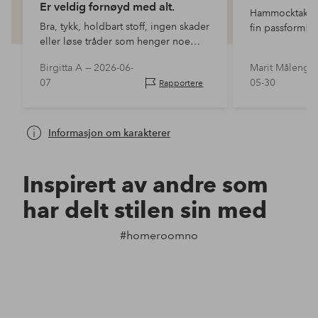
Er veldig fornøyd med alt.
Hammocktaket h
Bra, tykk, holdbart stoff, ingen skader
fin passform!
eller løse tråder som henger noe
sted. Størrelsen passet perfekt på
Birgitta A —
2026-06-
Marit Måleng 
hengekøyerammen.
07
05-30
Rapportere
Informasjon om karakterer
Inspirert av andre som
har delt stilen sin med
#homeroomno