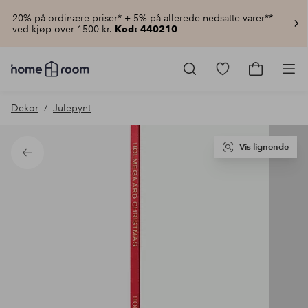
20% på ordinære priser* + 5% på allerede nedsatte varer**
ved kjøp over 1500 kr.
Kod: 440210
Homeroom
–
Gå
Gå
Pro
Alt
til
til
til
favorittmerkede
handlekur
Dekor
Julepynt
hjemmet
produkter
til
lav
pris
Vis lignende
Tilbake