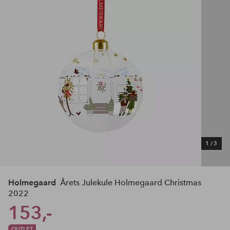
1
/
3
Holmegaard
Årets Julekule Holmegaard Christmas
2022
153,-
OUTLET