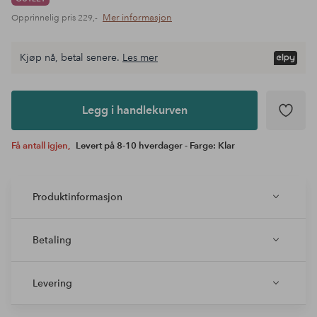
Mer informasjon
Opprinnelig pris
229,-
Kjøp nå, betal senere.
Les mer
Legg i
andlekurven
Legg i handlekurven
Få antall igjen,
Levert på 8-10 hverdager - Farge: Klar
Produktinformasjon
Betaling
Levering