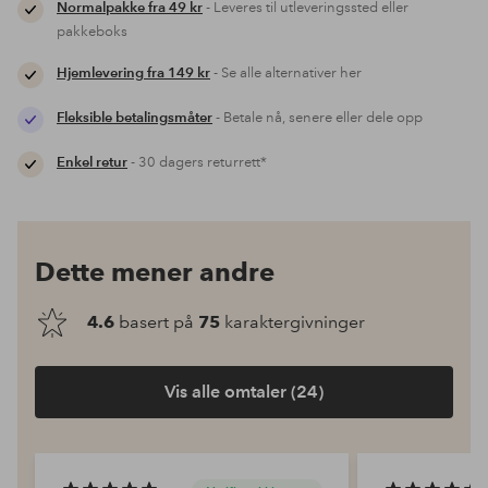
Normalpakke fra 49 kr
- Leveres til utleveringssted eller
pakkeboks
Hjemlevering fra 149 kr
- Se alle alternativer her
Fleksible betalingsmåter
- Betale nå, senere eller dele opp
Enkel retur
- 30 dagers returrett*
Dette mener andre
4.6
basert på
75
karaktergivninger
Vis alle omtaler (24)