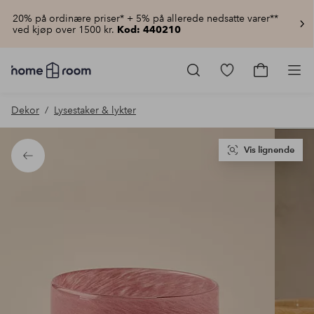
20% på ordinære priser* + 5% på allerede nedsatte varer**
ved kjøp over 1500 kr.
Kod: 440210
Homeroom
–
Gå
Gå
Pro
Alt
til
til
til
favorittmerkede
handlekur
Dekor
Lysestaker & lykter
hjemmet
produkter
til
lav
pris
Vis lignende
Tilbake