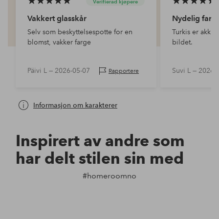
Verifierad kjøpere
Vakkert glasskår
Nydelig farg
Selv som beskyttelsespotte for en
Turkis er akkur
blomst, vakker farge
bildet.
Päivi L —
2026-05-07
Suvi L —
2026-
Rapportere
Informasjon om karakterer
Inspirert av andre som
har delt stilen sin med
#homeroomno