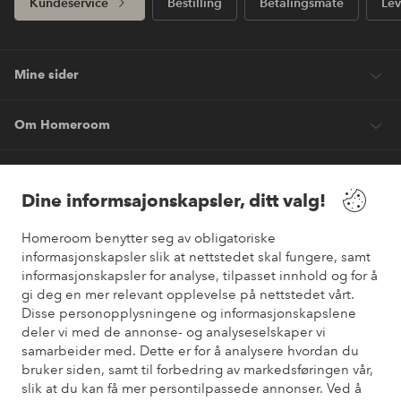
Kundeservice
Bestilling
Betalingsmåte
Lev
Mine sider
Om Homeroom
Våre tjenester
Dine informsajonskapsler, ditt valg!
Vilkår
Homeroom benytter seg av obligatoriske
informasjonskapsler slik at nettstedet skal fungere, samt
informasjonskapsler for analyse, tilpasset innhold og for å
Venner
gi deg en mer relevant opplevelse på nettstedet vårt.
Disse personopplysningene og informasjonskapslene
deler vi med de annonse- og analyseselskaper vi
samarbeider med. Dette er for å analysere hvordan du
Sikre betalinger
bruker siden, samt til forbedring av markedsføringen vår,
Vil du vite mer om
våre betalingsalternativer
?
slik at du kan få mer persontilpassede annonser. Ved å