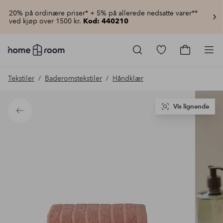
20% på ordinære priser* + 5% på allerede nedsatte varer**
ved kjøp over 1500 kr.
Kod: 440210
Homeroom
–
Gå
Gå
Pro
Alt
til
til
til
favorittmerkede
handlekur
Tekstiler
Baderomstekstiler
Håndklær
hjemmet
produkter
til
lav
pris
Vis lignende
Tilbake