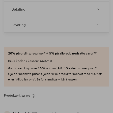
Betaling
Levering
20% på ordinære priser* + 5% på allerede nedsatte varer**.
Bruk koden i kassen: 440210
Gyldig ved kjøp over 1500 kr t.o.m. 9/8. * Gjelder ordinær pris. **
Gjelder nedsatte priser. Gjelder ikke produkter merket med "Outlet"
eller "Alltid lav pris". Se fullstendige vilkår i kassen.
Produkterklæring