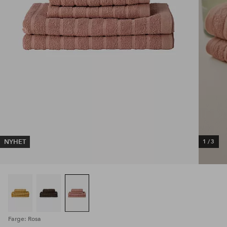
NYHET
1
/
3
Farge: Rosa