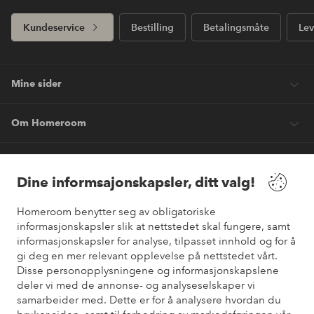
Kundeservice
Bestilling
Betalingsmåte
Lev
Mine sider
Om Homeroom
Våre tjenester
Dine informsajonskapsler, ditt valg!
Vilkår
Homeroom benytter seg av obligatoriske
informasjonskapsler slik at nettstedet skal fungere, samt
informasjonskapsler for analyse, tilpasset innhold og for å
Venner
gi deg en mer relevant opplevelse på nettstedet vårt.
Disse personopplysningene og informasjonskapslene
deler vi med de annonse- og analyseselskaper vi
samarbeider med. Dette er for å analysere hvordan du
Sikre betalinger