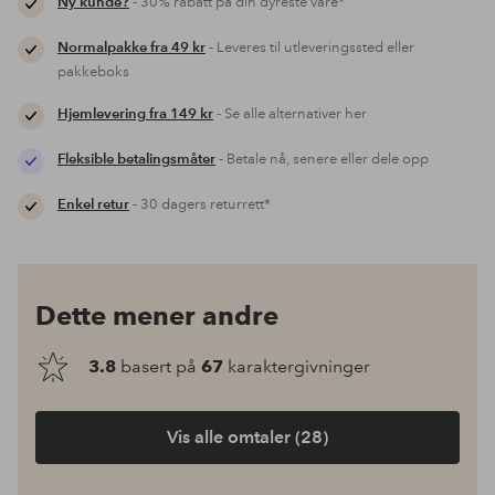
Ny kunde?
- 30% rabatt på din dyreste vare*
Normalpakke fra 49 kr
- Leveres til utleveringssted eller
pakkeboks
Hjemlevering fra 149 kr
- Se alle alternativer her
Fleksible betalingsmåter
- Betale nå, senere eller dele opp
Enkel retur
- 30 dagers returrett*
Dette mener andre
3.8
basert på
67
karaktergivninger
Vis alle omtaler (28)