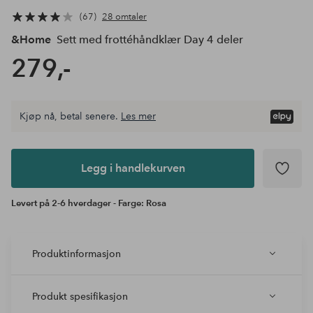
67
28 omtaler
&Home
Sett med frottéhåndklær Day 4 deler
279,-
Kjøp nå, betal senere.
Les mer
Legg i
andlekurven
Legg i handlekurven
Levert på 2-6 hverdager - Farge: Rosa
Produktinformasjon
Produkt spesifikasjon