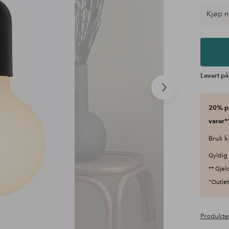
Kjøp n
Levert på
Neste
produkt
20% på
varer**
Bruk k
Gyldig 
** Gjel
"Outlet"
Produkte