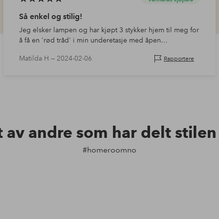
Så enkel og stilig!
Jeg elsker lampen og har kjøpt 3 stykker hjem til meg for
å få en 'rød tråd' i min underetasje med åpen
planløsning. Perfekt liten detalj som gir perfekt lys.
Matilda H —
2024-02-06
Rapportere
Valgte en mørkere lysp…
t av andre som har delt stile
#homeroomno