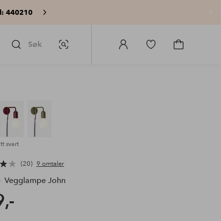
: 440210
Lu
Søk
Bildesøk
Logg
Gå
Gå
på
til
til
Homeroom
favorittmerkede
handlekurv
produkter
t svart
20
9 omtaler
e
Vegglampe John
,-