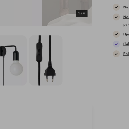
Ny
1
/
4
Nor
pa
Hje
Fle
Enk