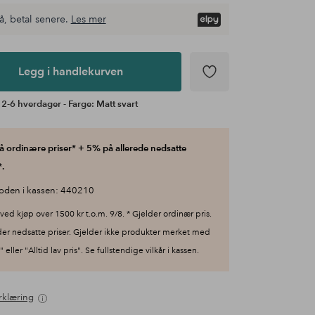
å, betal senere.
Les mer
Legg i handlekurven
 2-6 hverdager - Farge: Matt svart
 ordinære priser* + 5% på allerede nedsatte
.
oden i kassen: 440210
ved kjøp over 1500 kr t.o.m. 9/8. * Gjelder ordinær pris.
der nedsatte priser. Gjelder ikke produkter merket med
 eller "Alltid lav pris". Se fullstendige vilkår i kassen.
rklæring