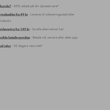
 kunde?
- 30% rabatt på din dyreste vare*
malpakke fra 49 kr
- Leveres til utleveringssted eller
kkeboks
mlevering fra 149 kr
- Se alle alternativer her
ksible betalingsmåter
- Betale nå, senere eller dele opp
el retur
- 30 dagers returrett*