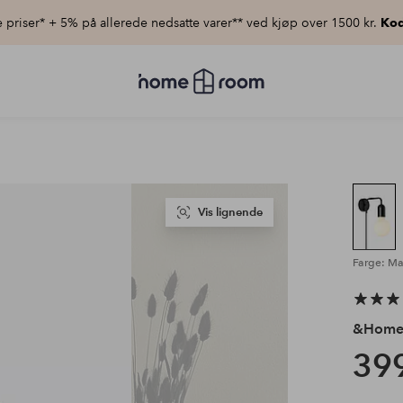
priser* + 5% på allerede nedsatte varer** ved kjøp over 1500 kr.
Kod
Homeroom
–
Alt
til
hjemmet
til
lav
pris
Vis lignende
Farge: Mat
&Hom
399