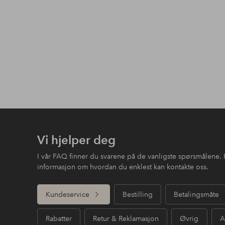
Vi hjelper deg
I vår FAQ finner du svarene på de vanligste spørsmålene. 
informasjon om hvordan du enklest kan kontakte oss.
Kundeservice
Bestilling
Betalingsmåte
Rabatter
Retur & Reklamasjon
Øvrig
A