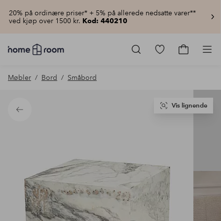
20% på ordinære priser* + 5% på allerede nedsatte varer**
ved kjøp over 1500 kr.
Kod: 440210
Homeroom
–
Gå
Gå
Pro
Alt
til
til
til
favorittmerkede
handlekur
Møbler
Bord
Småbord
hjemmet
produkter
til
lav
pris
Vis lignende
Tilbake