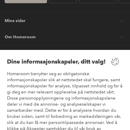
Mine sider
Om Homeroom
Våre tjenester
Dine informsajonskapsler, ditt valg!
Vilkår
Homeroom benytter seg av obligatoriske
informasjonskapsler slik at nettstedet skal fungere, samt
informasjonskapsler for analyse, tilpasset innhold og for å
Venner
gi deg en mer relevant opplevelse på nettstedet vårt.
Disse personopplysningene og informasjonskapslene
deler vi med de annonse- og analyseselskaper vi
samarbeider med. Dette er for å analysere hvordan du
Sikre betalinger
bruker siden, samt til forbedring av markedsføringen vår,
Vil du vite mer om
våre betalingsalternativer
?
slik at du kan få mer persontilpassede annonser. Ved å
elpy
klikke på Aksepter samtykker du til vår bruk av