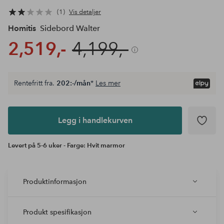
1
Vis detaljer
Homitis
Sidebord Walter
2,519,-
4,199,-
Rentefritt fra.
202:-/mån
*
Les mer
Legg i
andlekurven
Legg i handlekurven
Levert på 5-6 uker - Farge: Hvit marmor
Produktinformasjon
Produkt spesifikasjon