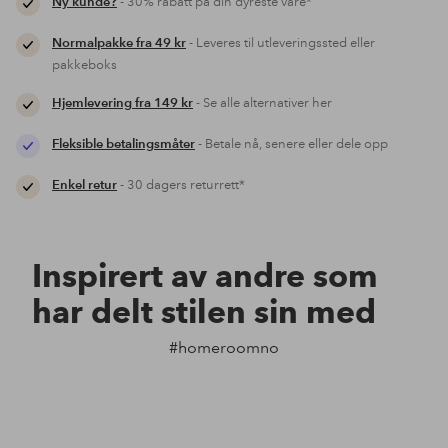
Ny kunde?
- 30% rabatt på din dyreste vare*
Normalpakke fra 49 kr
- Leveres til utleveringssted eller
pakkeboks
Hjemlevering fra 149 kr
- Se alle alternativer her
Fleksible betalingsmåter
- Betale nå, senere eller dele opp
Enkel retur
- 30 dagers returrett*
Inspirert av andre som
har delt stilen sin med
#homeroomno