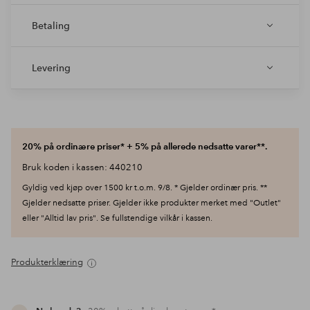
Betaling
Levering
20% på ordinære priser* + 5% på allerede nedsatte varer**.
Bruk koden i kassen: 440210
Gyldig ved kjøp over 1500 kr t.o.m. 9/8. * Gjelder ordinær pris. **
Gjelder nedsatte priser. Gjelder ikke produkter merket med "Outlet"
eller "Alltid lav pris". Se fullstendige vilkår i kassen.
Produkterklæring