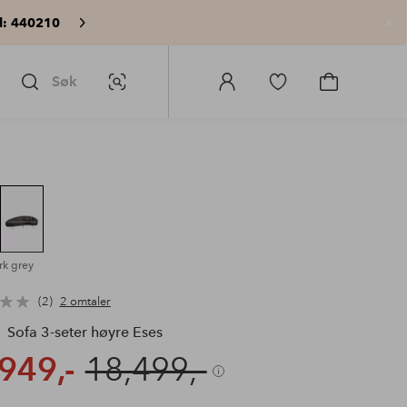
: 440210
Lu
Søk
Bildesøk
Logg
Gå
Gå
på
til
til
Homeroom
favorittmerkede
handlekurv
produkter
rk grey
2
2 omtaler
Sofa 3-seter høyre Eses
949,-
18,499,-