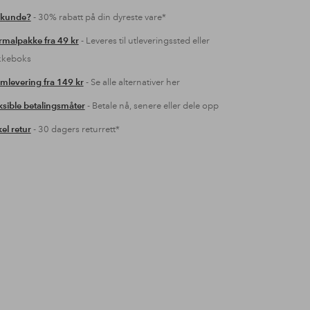
 kunde?
- 30% rabatt på din dyreste vare*
malpakke fra 49 kr
- Leveres til utleveringssted eller
kkeboks
mlevering fra 149 kr
- Se alle alternativer her
ksible betalingsmåter
- Betale nå, senere eller dele opp
el retur
- 30 dagers returrett*