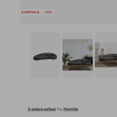
KAMPANJE
-30%
3-seters-sofaer
fra
Homitis