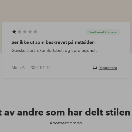
Verifierad kjøpere
Ser ikke ut som beskrevet på nettsiden
Ganske stort, ukomfortabelt og uprofesjonelt
Mina A —
2024-01-12
Rapportere
t av andre som har delt stile
#homeroomno