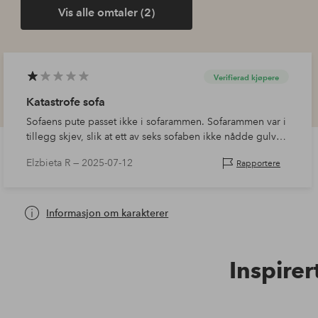
Vis alle omtaler (2)
Verifierad kjøpere
Katastrofe sofa
Sofaens pute passet ikke i sofarammen. Sofarammen var i
tillegg skjev, slik at ett av seks sofaben ikke nådde gulvet.
Stoffet - som skulle være glatt - rynket seg på feil steder,
Elzbieta R —
2025-07-12
Rapportere
og sof…
Informasjon om karakterer
Inspirer