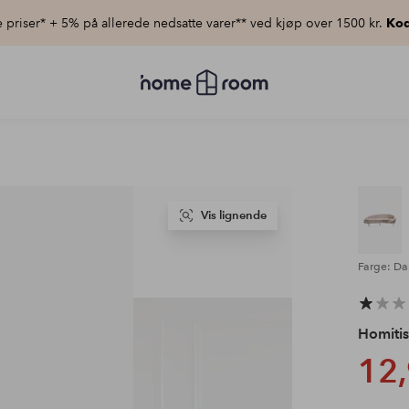
priser* + 5% på allerede nedsatte varer** ved kjøp over 1500 kr.
Kod
Homeroom
–
Alt
til
hjemmet
til
lav
pris
Vis lignende
Farge: Da
Homitis
12,