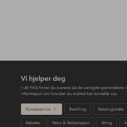
Vi hjelper deg
I vår FAQ finner du svarene på de vanligste spørsmålene. 
informasjon om hvordan du enklest kan kontakte oss.
Kundeservice
Bestilling
Betalingsmåte
Rabatter
Retur & Reklamasjon
Øvrig
A