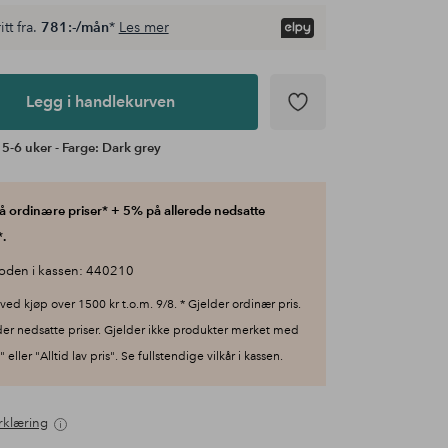
itt fra.
781:-/mån
*
Les mer
Legg i handlekurven
 5-6 uker - Farge: Dark grey
 ordinære priser* + 5% på allerede nedsatte
.
oden i kassen: 440210
ved kjøp over 1500 kr t.o.m. 9/8. * Gjelder ordinær pris.
der nedsatte priser. Gjelder ikke produkter merket med
 eller "Alltid lav pris". Se fullstendige vilkår i kassen.
rklæring