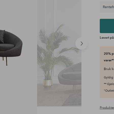
Rentefr
Levert på
Neste
produkt
20% på
varer**
Bruk k
Gyldig 
** Gjel
"Outlet"
Produkte