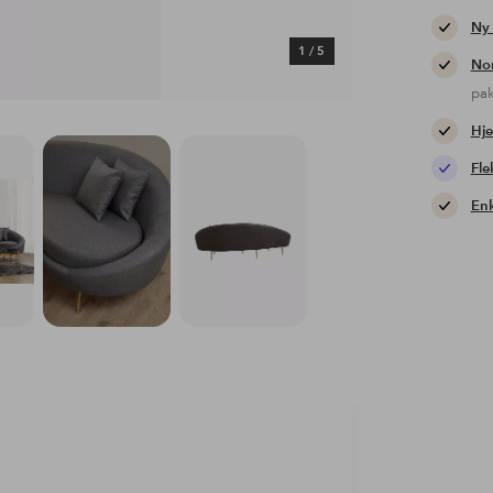
Ny
1
/
5
Nor
pa
Hje
Fle
Enk