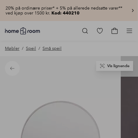
20% på ordinære priser* + 5% på allerede nedsatte varer**
ved kjøp over 1500 kr.
Kod: 440210
Homeroom
–
Gå
Gå
Pro
Alt
til
til
til
favorittmerkede
handlekur
Møbler
Speil
Små speil
hjemmet
produkter
til
lav
pris
Vis lignende
Tilbake