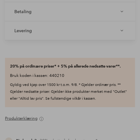
Betaling
Levering
20% på ordinære priser* + 5% på allerede nedsatte varer**.
Bruk koden i kassen: 440210
Gyldig ved kjøp over 1500 kr t.o.m. 9/8. * Gjelder ordinær pris. **
Gjelder nedsatte priser. Gjelder ikke produkter merket med "Outlet"
eller "Alltid lav pris". Se fullstendige vilkår i kassen.
Produkterklæring