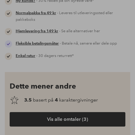
Ny kunde?
- 30% rabatt på din dyreste vare*
Normalpakke fra 49 kr
- Leveres til utleveringssted eller
pakkeboks
Hjemlevering fra 149 kr
- Se alle alternativer her
Fleksible betalingsmåter
- Betale nå, senere eller dele opp
Enkel retur
- 30 dagers returrett*
Dette mener andre
3.5
basert på
4
karaktergivninger
Vis alle omtaler (3)