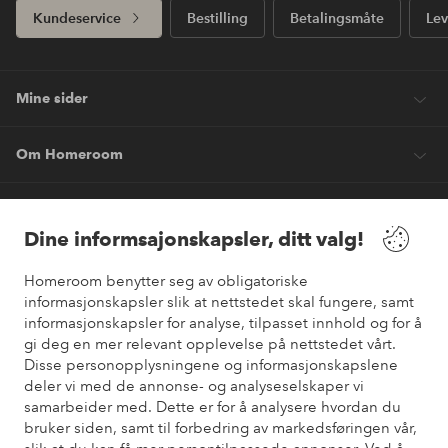
Kundeservice
Bestilling
Betalingsmåte
Lev
Mine sider
Om Homeroom
Våre tjenester
Dine informsajonskapsler, ditt valg!
Vilkår
Homeroom benytter seg av obligatoriske
informasjonskapsler slik at nettstedet skal fungere, samt
informasjonskapsler for analyse, tilpasset innhold og for å
Venner
gi deg en mer relevant opplevelse på nettstedet vårt.
Disse personopplysningene og informasjonskapslene
deler vi med de annonse- og analyseselskaper vi
samarbeider med. Dette er for å analysere hvordan du
Sikre betalinger
bruker siden, samt til forbedring av markedsføringen vår,
Vil du vite mer om
våre betalingsalternativer
?