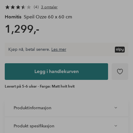
4
3 omtaler
Homitis
Speil Ozze 60 x 60 cm
1,299,-
Kjøp nå, betal senere.
Les mer
Legg i
andlekurven
Legg i handlekurven
Levert på 5-6 uker - Farge: Matt hvit hvit
Produktinformasjon
Produkt spesifikasjon