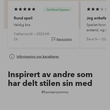
Verifierad kjøpere
Rund speil
Jeg anbefale
Veldig bra
Speilet forvren
avstand, og ka
Catharina M —
2023-09-
er ingen instr
26
Eeva N —
2023
Rapportere
eller informasj
Vekt, noe som 
plasser…
Informasjon om karakterer
Inspirert av andre som
har delt stilen sin med
#homeroomno