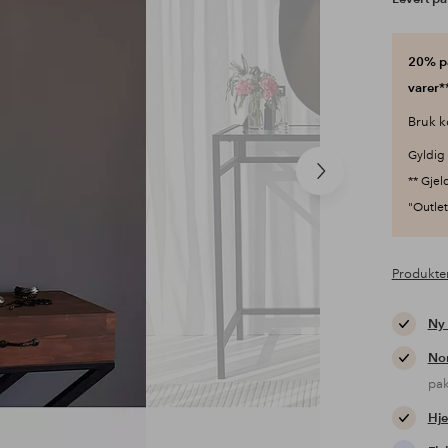
20% på
varer**
Bruk k
Gyldig 
Neste
** Gjel
produkt
"Outlet"
Produkte
Ny
Nor
pa
Hje