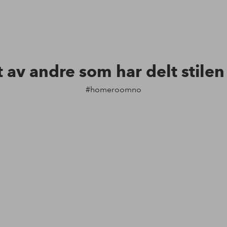
t av andre som har delt stile
#homeroomno