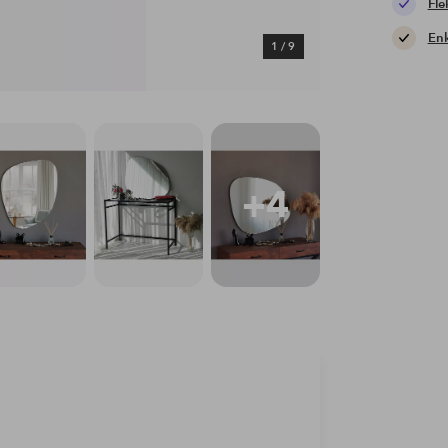
Fle
Enk
1
/
9
+4