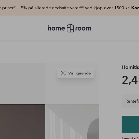
priser* + 5% på allerede nedsatte varer** ved kjøp over 1500 kr.
Kod
Homeroom
–
Alt
til
hjemmet
til
lav
pris
Homitis
Vis lignende
2,4
Rentefr
Levert på