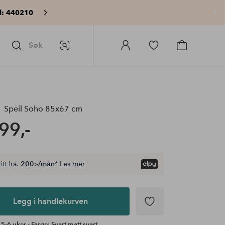
: 440210
Lu
Søk
Bildesøk
Logg
Gå
Gå
på
til
til
Homeroom
favorittmerkede
handlekurv
produkter
Speil Soho 85x67 cm
99,-
itt fra.
200:-/mån
*
Les mer
Legg i handlekurven
 5-6 uker - Farge: Svart matt svart