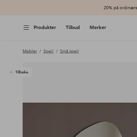
20% på ordinære 
Produkter
Tilbud
Merker
Møbler
Speil
Små speil
Tilbake