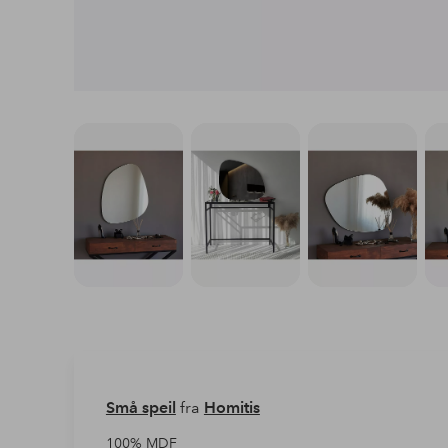
Små speil
fra
Homitis
100% MDF