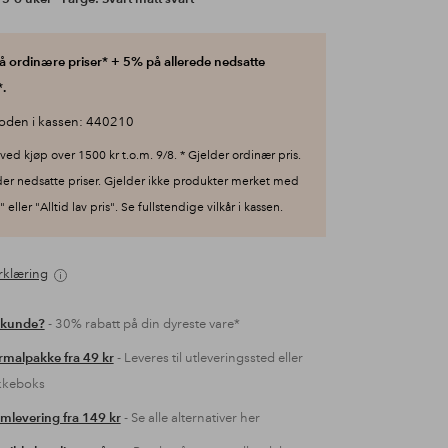
 ordinære priser* + 5% på allerede nedsatte
.
oden i kassen: 440210
ved kjøp over 1500 kr t.o.m. 9/8. * Gjelder ordinær pris.
der nedsatte priser. Gjelder ikke produkter merket med
 eller "Alltid lav pris". Se fullstendige vilkår i kassen.
rklæring
 kunde?
- 30% rabatt på din dyreste vare*
malpakke fra 49 kr
- Leveres til utleveringssted eller
kkeboks
mlevering fra 149 kr
- Se alle alternativer her