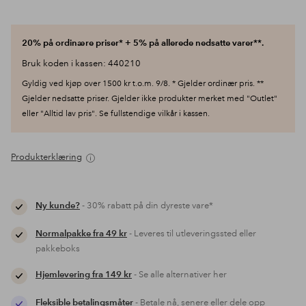
20% på ordinære priser* + 5% på allerede nedsatte varer**.
Bruk koden i kassen: 440210
Gyldig ved kjøp over 1500 kr t.o.m. 9/8. * Gjelder ordinær pris. **
Gjelder nedsatte priser. Gjelder ikke produkter merket med "Outlet"
eller "Alltid lav pris". Se fullstendige vilkår i kassen.
Produkterklæring
Ny kunde?
- 30% rabatt på din dyreste vare*
Normalpakke fra 49 kr
- Leveres til utleveringssted eller
pakkeboks
Hjemlevering fra 149 kr
- Se alle alternativer her
Fleksible betalingsmåter
- Betale nå, senere eller dele opp