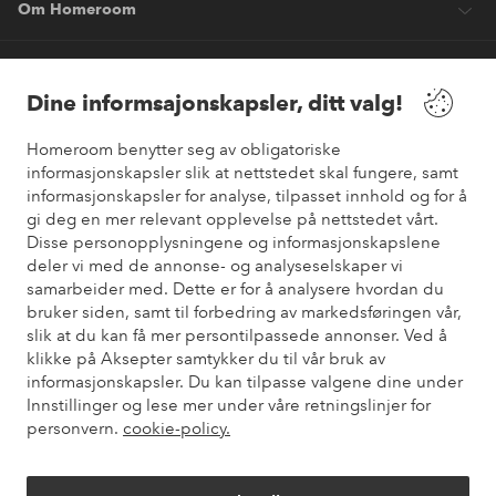
Om Homeroom
Våre tjenester
Dine informsajonskapsler, ditt valg!
Vilkår
Homeroom benytter seg av obligatoriske
informasjonskapsler slik at nettstedet skal fungere, samt
informasjonskapsler for analyse, tilpasset innhold og for å
Venner
gi deg en mer relevant opplevelse på nettstedet vårt.
Disse personopplysningene og informasjonskapslene
deler vi med de annonse- og analyseselskaper vi
samarbeider med. Dette er for å analysere hvordan du
Sikre betalinger
bruker siden, samt til forbedring av markedsføringen vår,
Vil du vite mer om
våre betalingsalternativer
?
slik at du kan få mer persontilpassede annonser. Ved å
elpy
klikke på Aksepter samtykker du til vår bruk av
informasjonskapsler. Du kan tilpasse valgene dine under
Innstillinger og lese mer under våre retningslinjer for
personvern.
cookie-policy.
Norge - Velg land