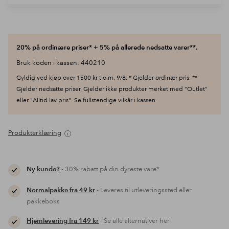
20% på ordinære priser* + 5% på allerede nedsatte varer**.
Bruk koden i kassen: 440210
Gyldig ved kjøp over 1500 kr t.o.m. 9/8. * Gjelder ordinær pris. **
Gjelder nedsatte priser. Gjelder ikke produkter merket med "Outlet"
eller "Alltid lav pris". Se fullstendige vilkår i kassen.
Produkterklæring
Ny kunde?
- 30% rabatt på din dyreste vare*
Normalpakke fra 49 kr
- Leveres til utleveringssted eller
pakkeboks
Hjemlevering fra 149 kr
- Se alle alternativer her