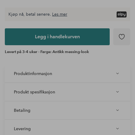
Kjøp nå, betal senere.
Les mer
Legg i
andlekurven
Legg i handlekurven
Levert på 3-4 uker - Farge: Antikk messing-look
Produktinformasjon
Produkt spesifikasjon
Betaling
Levering