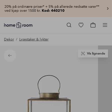
20% på ordinære priser* + 5% på allerede nedsatte varer**
ved kjøp over 1500 kr.
Kod: 440210
Homeroom
–
Gå
Gå
Pro
Alt
til
til
til
favorittmerkede
handlekur
Dekor
Lysestaker & lykter
hjemmet
produkter
til
lav
pris
Vis lignende
Tilbake