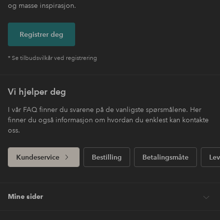
og masse inspirasjon.
Registrer deg
* Se tilbudsvilkår ved registrering
Vi hjelper deg
I vår FAQ finner du svarene på de vanligste spørsmålene. Her
finner du også informasjon om hvordan du enklest kan kontakte
oss.
Kundeservice
Bestilling
Betalingsmåte
Lev
Mine sider