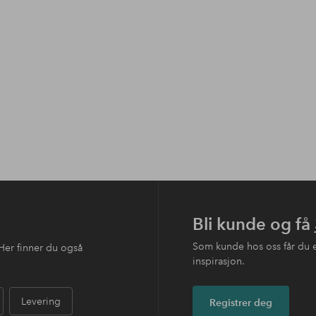
Bli kunde og få
Som kunde hos oss får du 
Her finner du også
inspirasjon.
Levering
Registrer deg