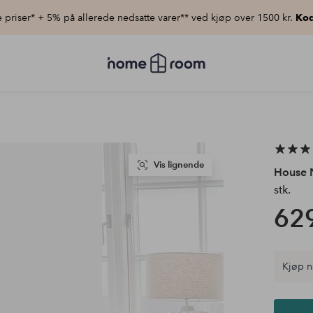
priser* + 5% på allerede nedsatte varer** ved kjøp over 1500 kr.
Kod
Homeroom
–
Alt
til
hjemmet
til
lav
pris
Vis lignende
House 
stk.
629
Kjøp n