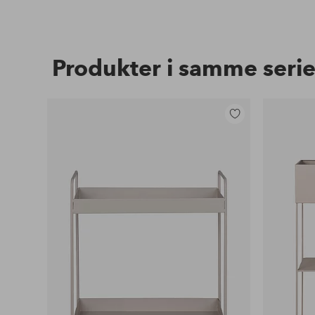
Produkter i samme seri
Legg
til
favoritter