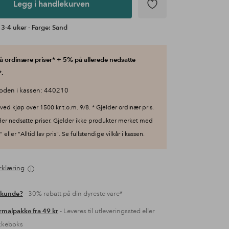
Legg i handlekurven
 3-4 uker - Farge: Sand
 ordinære priser* + 5% på allerede nedsatte
.
oden i kassen: 440210
ved kjøp over 1500 kr t.o.m. 9/8. * Gjelder ordinær pris.
der nedsatte priser. Gjelder ikke produkter merket med
 eller "Alltid lav pris". Se fullstendige vilkår i kassen.
rklæring
 kunde?
- 30% rabatt på din dyreste vare*
malpakke fra 49 kr
- Leveres til utleveringssted eller
kkeboks