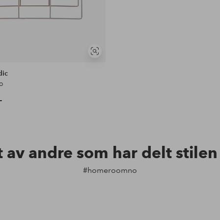
Vis
lignende
dic
o
-
t av andre som har delt stile
#homeroomno