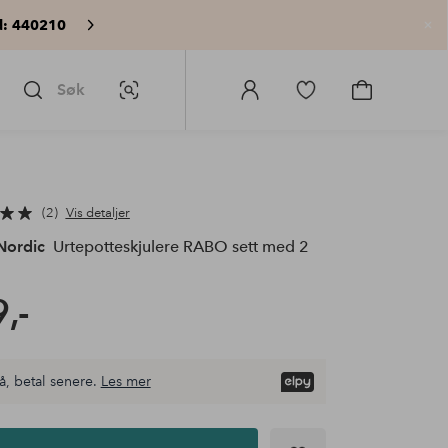
: 440210
Lu
Søk
Bildesøk
Logg
Gå
Gå
på
til
til
Homeroom
favorittmerkede
handlekurv
produkter
2
Vis detaljer
Nordic
Urtepotteskjulere RABO sett med 2
,-
å, betal senere.
Les mer