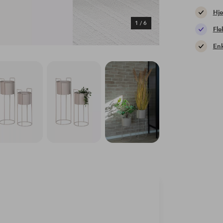
Hje
1
/
6
Fle
Enk