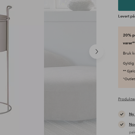
Levert på
20% på
varer**
Neste
Bruk k
produkt
Gyldig 
** Gjel
"Outlet"
Produkte
Ny
Nor
pa