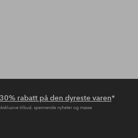
30% rabatt på den dyreste varen
*
eksklusive tilbud, spennende nyheter og masse