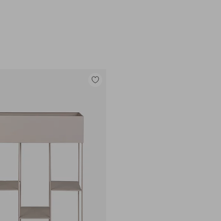
e
Legg
til
favoritter