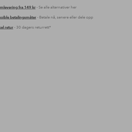
mlevering fra 149 kr
- Se alle alternativer her
ksible betalingsmåter
- Betale nå, senere eller dele opp
el retur
- 30 dagers returrett*