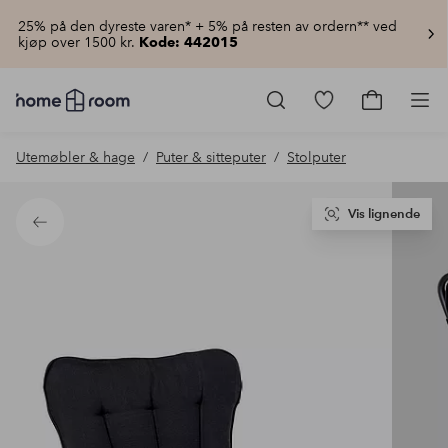
25% på den dyreste varen* + 5% på resten av ordern** ved
kjøp over 1500 kr.
Kode: 442015
Homeroom
–
Gå
Gå
Pro
Alt
til
til
til
favorittmerkede
handlekur
Utemøbler & hage
Puter & sitteputer
Stolputer
hjemmet
produkter
til
lav
pris
Vis lignende
Tilbake