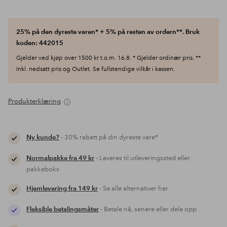
25% på den dyreste varen* + 5% på resten av ordern**. Bruk
koden: 442015
Gjelder ved kjøp over 1500 kr t.o.m. 16.8. * Gjelder ordinær pris. **
Inkl. nedsatt pris og Outlet. Se fullstendige vilkår i kassen.
Produkterklæring
Ny kunde?
- 30% rabatt på din dyreste vare*
Normalpakke fra 49 kr
- Leveres til utleveringssted eller
pakkeboks
Hjemlevering fra 149 kr
- Se alle alternativer her
Fleksible betalingsmåter
- Betale nå, senere eller dele opp