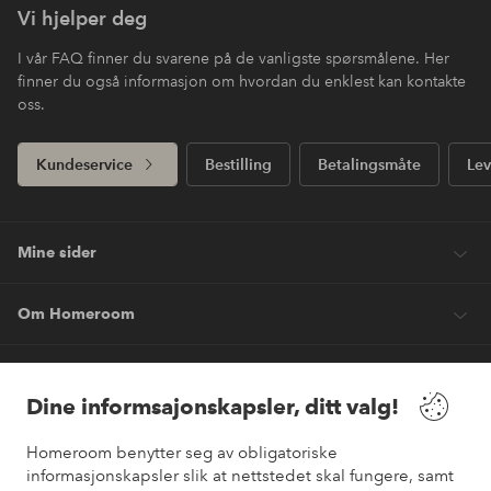
Vi hjelper deg
I vår FAQ finner du svarene på de vanligste spørsmålene. Her
finner du også informasjon om hvordan du enklest kan kontakte
oss.
Kundeservice
Bestilling
Betalingsmåte
Lev
Mine sider
Om Homeroom
Våre tjenester
Dine informsajonskapsler, ditt valg!
Vilkår
Homeroom benytter seg av obligatoriske
informasjonskapsler slik at nettstedet skal fungere, samt