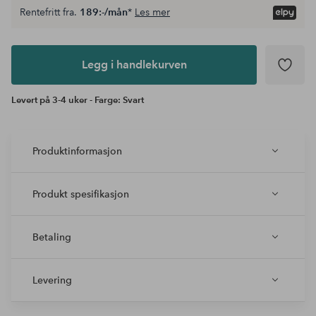
Rentefritt fra.
189:-/mån
*
Les mer
Legg i
andlekurven
Legg i handlekurven
Levert på 3-4 uker - Farge: Svart
Produktinformasjon
Produkt spesifikasjon
Betaling
Levering