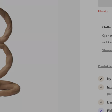
Utsolgt
Outlet
Gjør e
skikke
Shopp 
Produkte
Ny
Nor
pa
Hje
Fle