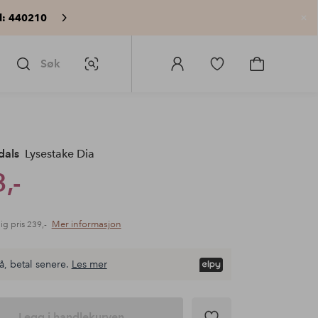
: 440210
Lu
Søk
Bildesøk
Logg
Gå
Gå
på
til
til
Homeroom
favorittmerkede
handlekurv
produkter
dals
Lysestake Dia
,-
Mer informasjon
ig pris
239,-
å, betal senere.
Les mer
Legg i handlekurven