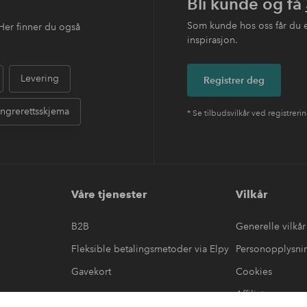
Bli kunde og få
Som kunde hos oss får du 
Her finner du også
inspirasjon.
Levering
Registrer deg
ngrerettsskjema
* Se tilbudsvilkår ved registreri
Våre tjenester
Vilkår
B2B
Generelle vilkår
Fleksible betalingsmetoder via Elpy
Personopplysni
Gavekort
Cookies
Affiliate