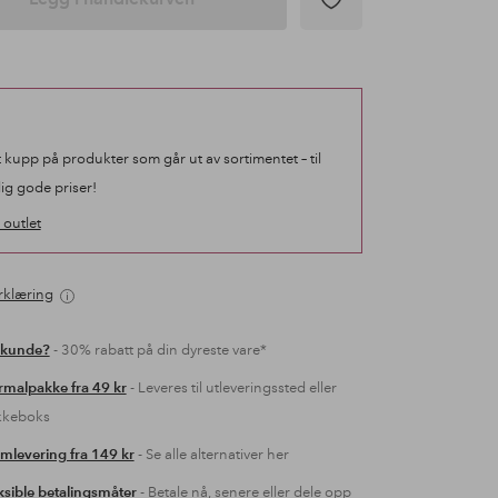
t kupp på produkter som går ut av sortimentet – til
lig gode priser!
outlet
rklæring
 kunde?
- 30% rabatt på din dyreste vare*
malpakke fra 49 kr
- Leveres til utleveringssted eller
kkeboks
mlevering fra 149 kr
- Se alle alternativer her
ksible betalingsmåter
- Betale nå, senere eller dele opp