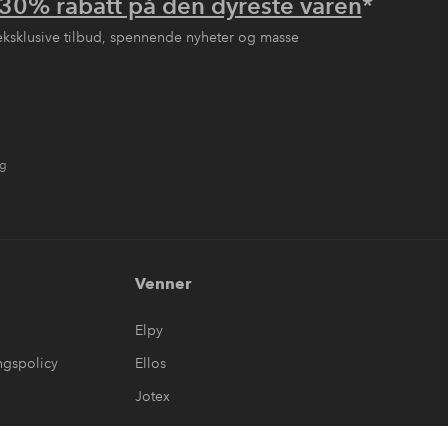
30% rabatt på den dyreste varen
*
eksklusive tilbud, spennende nyheter og masse
ng
Venner
Elpy
ngspolicy
Ellos
Jotex