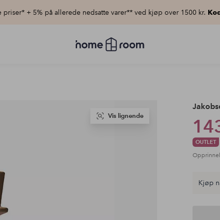
priser* + 5% på allerede nedsatte varer** ved kjøp over 1500 kr.
Kod
Homeroom
–
Alt
til
hjemmet
til
lav
pris
Jakobs
Vis lignende
143
OUTLET
Opprinnel
Kjøp n