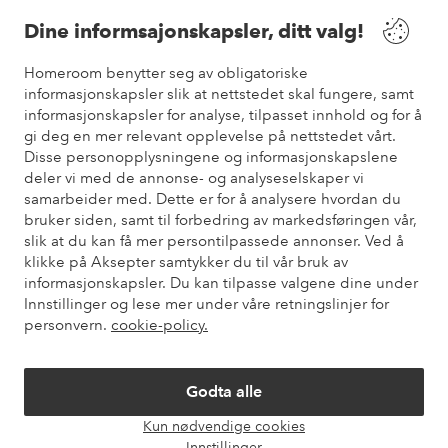
Våre tjenester
Dine informsajonskapsler, ditt valg!
Vilkår
Homeroom benytter seg av obligatoriske
informasjonskapsler slik at nettstedet skal fungere, samt
informasjonskapsler for analyse, tilpasset innhold og for å
Venner
gi deg en mer relevant opplevelse på nettstedet vårt.
Disse personopplysningene og informasjonskapslene
deler vi med de annonse- og analyseselskaper vi
samarbeider med. Dette er for å analysere hvordan du
Sikre betalinger
bruker siden, samt til forbedring av markedsføringen vår,
Vil du vite mer om
våre betalingsalternativer
?
slik at du kan få mer persontilpassede annonser. Ved å
elpy
klikke på Aksepter samtykker du til vår bruk av
informasjonskapsler. Du kan tilpasse valgene dine under
Innstillinger og lese mer under våre retningslinjer for
personvern.
cookie-policy.
Norge - Velg land
Godta alle
Instagram
Facebook
Pinterest
Youtube
Kun nødvendige cookies
Åpne
Innstillinger