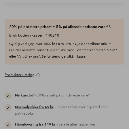
20% på ordinære priser* + 5% på allerede nedsatte varer**.
Bruk koden i kassen: 440210
Gyldig ved kjøp over 1500 kr t.o.m. 9/8. * Gjelder ordinær pris. **
Gjelder nedsatte priser. Gjelder ikke produkter merket med "Outlet"
eller "Alltid lav pris". Se fullstendige vilkår i kassen.
Produkterklæring
Ny kunde?
- 30% rabatt på din dyreste vare*
Normalpakke fra 49 kr
- Leveres til utleveringssted eller
pakkeboks
Hjemlevering fra 149 kr
- Se alle alternativer her