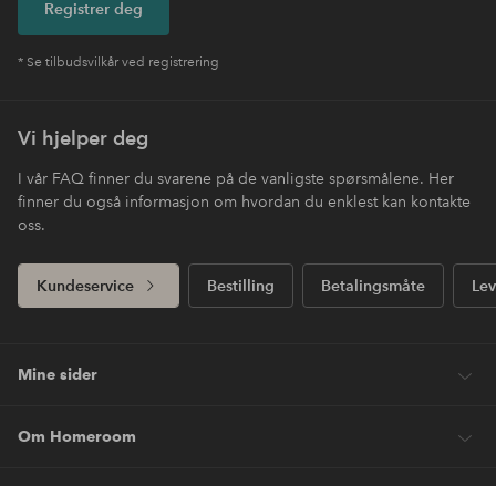
Registrer deg
* Se tilbudsvilkår ved registrering
Vi hjelper deg
I vår FAQ finner du svarene på de vanligste spørsmålene. Her
finner du også informasjon om hvordan du enklest kan kontakte
oss.
Kundeservice
Bestilling
Betalingsmåte
Lev
Mine sider
Om Homeroom