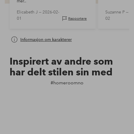
mer..
Elicabeth J —
2026-02-
Suzanne P —
20
01
02
Rapportere
Informasjon om karakterer
Inspirert av andre som
har delt stilen sin med
#homeroomno