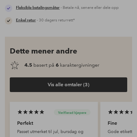
Fleksible betalingsmåter
- Betale nå, senere eller dele opp
Enkel retur
- 30 dagers returrett*
Dette mener andre
4.5
basert på
6
karaktergivninger
Vis alle omtaler (3)
Verifierad kjøpere
Perfekt
Fine
Passet utmerket til jul, bursdag og
Gode etiketter.