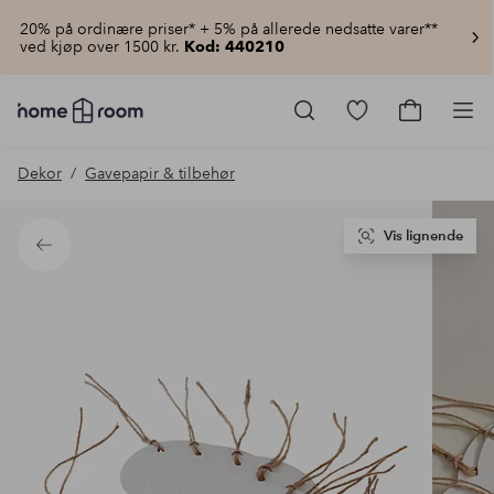
20% på ordinære priser* + 5% på allerede nedsatte varer**
ved kjøp over 1500 kr.
Kod: 440210
Homeroom
–
Gå
Gå
Pro
Alt
til
til
til
favorittmerkede
handlekur
Dekor
Gavepapir & tilbehør
hjemmet
produkter
til
lav
pris
Vis lignende
Tilbake