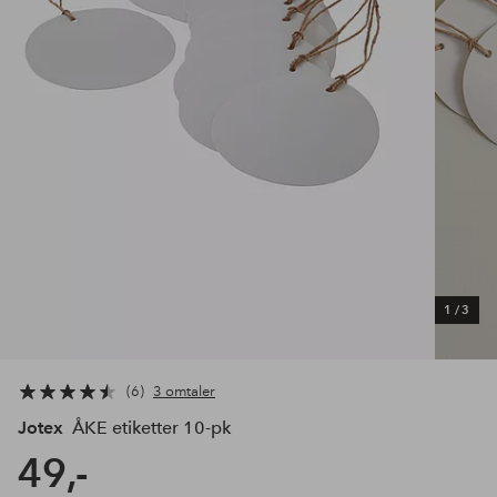
1
/
3
6
3 omtaler
Jotex
ÅKE etiketter 10-pk
49,-