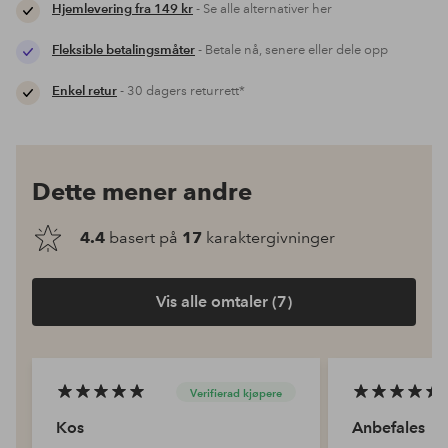
Hjemlevering fra 149 kr
- Se alle alternativer her
Fleksible betalingsmåter
- Betale nå, senere eller dele opp
Enkel retur
- 30 dagers returrett*
Dette mener andre
4.4
basert på
17
karaktergivninger
Vis alle omtaler (7)
Verifierad kjøpere
Kos
Anbefales