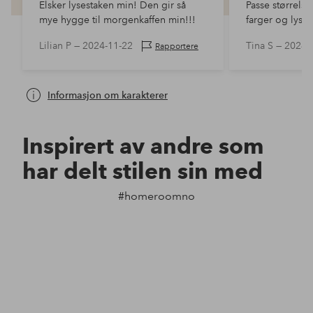
Elsker lysestaken min! Den gir så
Passe størrelse
mye hygge til morgenkaffen min!!!
farger og lyser 
Lilian P —
2024-11-22
Tina S —
2024-
Rapportere
Informasjon om karakterer
Inspirert av andre som
har delt stilen sin med
#homeroomno