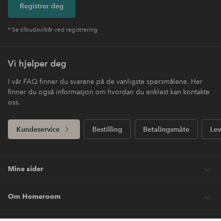
Registrer deg
* Se tilbudsvilkår ved registrering
Vi hjelper deg
I vår FAQ finner du svarene på de vanligste spørsmålene. Her
finner du også informasjon om hvordan du enklest kan kontakte
oss.
Kundeservice
Bestilling
Betalingsmåte
Lev
Mine sider
Om Homeroom