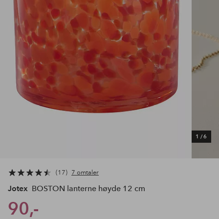
1
/
6
17
7 omtaler
Jotex
BOSTON lanterne høyde 12 cm
90,-