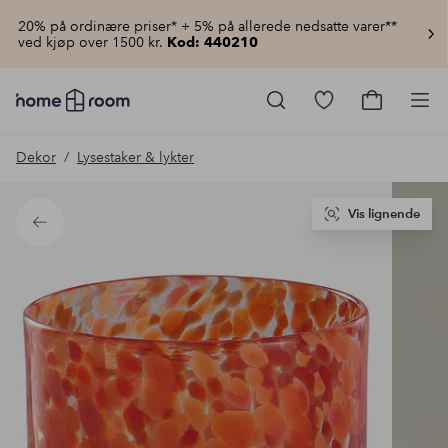
20% på ordinære priser* + 5% på allerede nedsatte varer**
ved kjøp over 1500 kr.
Kod: 440210
Homeroom
–
Gå
Gå
Pro
Alt
til
til
til
favorittmerkede
handlekur
Dekor
Lysestaker & lykter
hjemmet
produkter
til
lav
pris
Vis lignende
Tilbake