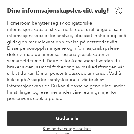
Våre tjenester
Dine informsajonskapsler, ditt valg!
Vilkår
Homeroom benytter seg av obligatoriske
informasjonskapsler slik at nettstedet skal fungere, samt
informasjonskapsler for analyse, tilpasset innhold og for å
Venner
gi deg en mer relevant opplevelse på nettstedet vårt.
Disse personopplysningene og informasjonskapslene
deler vi med de annonse- og analyseselskaper vi
samarbeider med. Dette er for å analysere hvordan du
Sikre betalinger
bruker siden, samt til forbedring av markedsføringen vår,
Vil du vite mer om
våre betalingsalternativer
?
slik at du kan få mer persontilpassede annonser. Ved å
elpy
klikke på Aksepter samtykker du til vår bruk av
informasjonskapsler. Du kan tilpasse valgene dine under
Innstillinger og lese mer under våre retningslinjer for
personvern.
cookie-policy.
Norge - Velg land
Godta alle
Instagram
Facebook
Pinterest
Youtube
Kun nødvendige cookies
Åpne