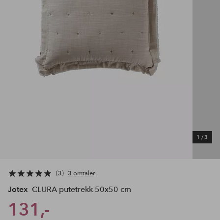
1
/
3
3
3 omtaler
Jotex
CLURA putetrekk 50x50 cm
131,-