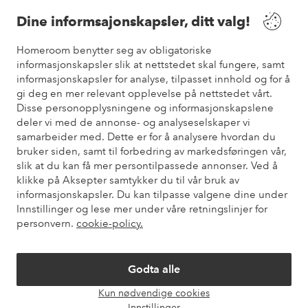
Våre tjenester
Dine informsajonskapsler, ditt valg!
Vilkår
Homeroom benytter seg av obligatoriske
informasjonskapsler slik at nettstedet skal fungere, samt
informasjonskapsler for analyse, tilpasset innhold og for å
Venner
gi deg en mer relevant opplevelse på nettstedet vårt.
Disse personopplysningene og informasjonskapslene
deler vi med de annonse- og analyseselskaper vi
samarbeider med. Dette er for å analysere hvordan du
Sikre betalinger
bruker siden, samt til forbedring av markedsføringen vår,
Vil du vite mer om
våre betalingsalternativer
?
slik at du kan få mer persontilpassede annonser. Ved å
elpy
klikke på Aksepter samtykker du til vår bruk av
informasjonskapsler. Du kan tilpasse valgene dine under
Innstillinger og lese mer under våre retningslinjer for
personvern.
cookie-policy.
Norge - Velg land
Godta alle
Instagram
Facebook
Pinterest
Youtube
Kun nødvendige cookies
Åpne
Innstillinger