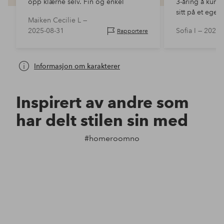
opp klærne selv. Fin og enkel
3-åring å kunn
sitt på et eget 
Maiken Cecilie L —
2025-08-31
Sofia I —
2024-
Rapportere
Informasjon om karakterer
Inspirert av andre som
har delt stilen sin med
#homeroomno