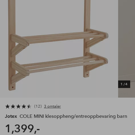
1
/
4
12
3 omtaler
Jotex
COLE MINI klesoppheng/entreoppbevaring barn
1,399,-