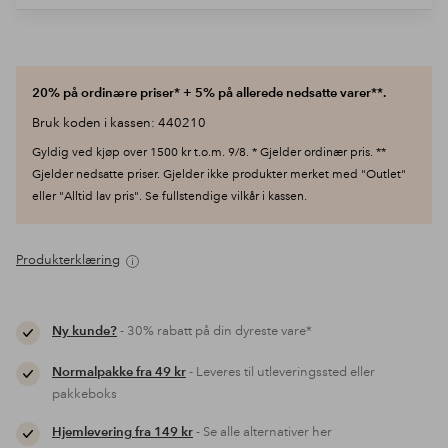
20% på ordinære priser* + 5% på allerede nedsatte varer**.
Bruk koden i kassen: 440210
Gyldig ved kjøp over 1500 kr t.o.m. 9/8. * Gjelder ordinær pris. **
Gjelder nedsatte priser. Gjelder ikke produkter merket med "Outlet"
eller "Alltid lav pris". Se fullstendige vilkår i kassen.
Produkterklæring
Ny kunde?
- 30% rabatt på din dyreste vare*
Normalpakke fra 49 kr
- Leveres til utleveringssted eller
pakkeboks
Hjemlevering fra 149 kr
- Se alle alternativer her