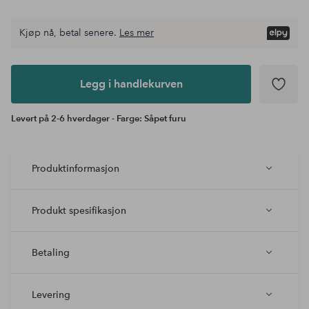
Kjøp nå, betal senere.
Les mer
Legg i
andlekurven
Legg i handlekurven
Levert på 2-6 hverdager - Farge: Såpet furu
Produktinformasjon
Produkt spesifikasjon
Betaling
Levering