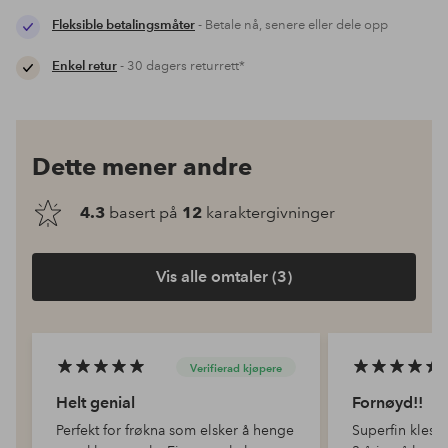
Fleksible betalingsmåter
- Betale nå, senere eller dele opp
Enkel retur
- 30 dagers returrett*
Dette mener andre
4.3
basert på
12
karaktergivninger
Vis alle omtaler (3)
Verifierad kjøpere
Helt genial
Fornøyd!!
Perfekt for frøkna som elsker å henge
Superfin kleshe