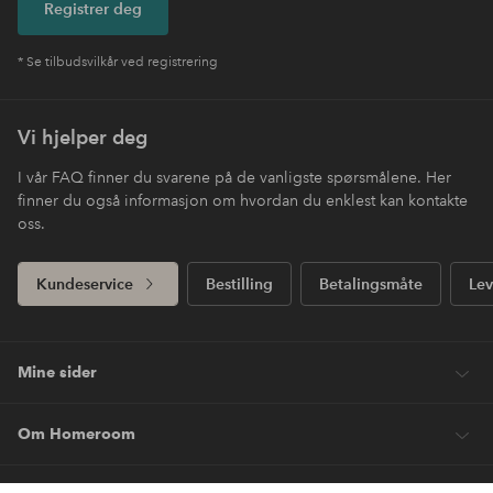
Registrer deg
* Se tilbudsvilkår ved registrering
Vi hjelper deg
I vår FAQ finner du svarene på de vanligste spørsmålene. Her
finner du også informasjon om hvordan du enklest kan kontakte
oss.
Kundeservice
Bestilling
Betalingsmåte
Lev
Mine sider
Om Homeroom