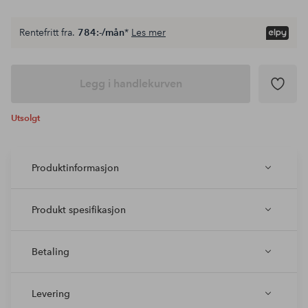
Rentefritt fra.
784:-/mån
*
Les mer
Legg i handlekurven
Utsolgt
Produktinformasjon
Produkt spesifikasjon
Betaling
Levering