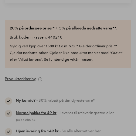
20% på ordinære priser* + 5% på allerede nedsatte varer**.
Bruk koden i kassen: 440210
Gyldig ved kjøp over 1500 kr t.o.m. 9/8. * Gjelder ordinær pris. **
Gjelder nedsatte priser. Gjelder ikke produkter merket med "Outlet"
eller "Alltid lav pris". Se fullstendige vilkår i kassen.
Produkterklæring
Ny kunde?
- 30% rabatt på din dyreste vare*
Normalpakke fra 49 kr
- Leveres til utleveringssted eller
pakkeboks
Hjemlevering fra 149 kr
- Se alle alternativer her