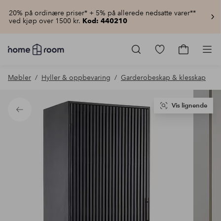
20% på ordinære priser* + 5% på allerede nedsatte varer**
ved kjøp over 1500 kr.
Kod: 440210
Homeroom
–
Gå
Gå
Pro
Alt
til
til
til
favorittmerkede
handlekur
Møbler
Hyller & oppbevaring
Garderobeskap & klesskap
hjemmet
produkter
til
lav
pris
Vis lignende
Tilbake