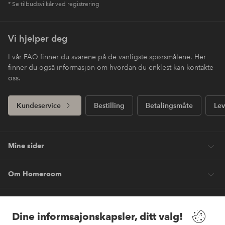
* Se tilbudsvilkår ved registrering
Vi hjelper deg
I vår FAQ finner du svarene på de vanligste spørsmålene. Her
finner du også informasjon om hvordan du enklest kan kontakte
oss.
Kundeservice
Bestilling
Betalingsmåte
Lev
Mine sider
Om Homeroom
Våre tjenester
Dine informsajonskapsler, ditt valg!