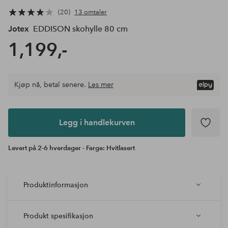
20
13 omtaler
Jotex
EDDISON skohylle 80 cm
1,199,-
Kjøp nå, betal senere.
Les mer
Legg i
andlekurven
Legg i handlekurven
Levert på 2-6 hverdager - Farge: Hvitlasert
Produktinformasjon
Produkt spesifikasjon