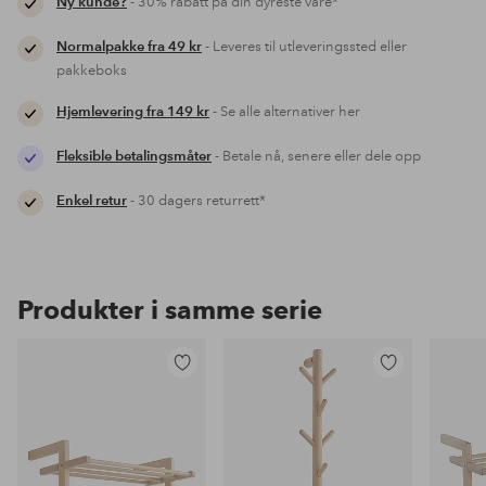
Ny kunde?
- 30% rabatt på din dyreste vare*
Normalpakke fra 49 kr
- Leveres til utleveringssted eller
pakkeboks
Hjemlevering fra 149 kr
- Se alle alternativer her
Fleksible betalingsmåter
- Betale nå, senere eller dele opp
Enkel retur
- 30 dagers returrett*
Produkter i samme serie
Legg
Legg
til
til
favoritter
favoritter