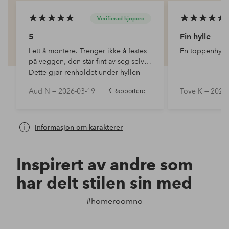
Verifierad kjøpere
5
Fin hylle
Lett å montere. Trenger ikke å festes
En toppenhylle
på veggen, den står fint av seg selv.
Dette gjør renholdet under hyllen
betraktelig lettere 👍
Aud N —
2026-03-19
Tove K —
2025-
Rapportere
Informasjon om karakterer
Inspirert av andre som
har delt stilen sin med
#homeroomno