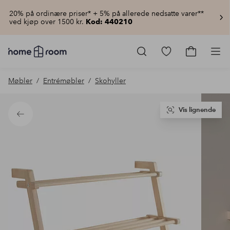
20% på ordinære priser* + 5% på allerede nedsatte varer**
ved kjøp over 1500 kr.
Kod: 440210
Homeroom
–
Gå
Gå
Pro
Alt
til
til
til
favorittmerkede
handlekur
Møbler
Entrémøbler
Skohyller
hjemmet
produkter
til
lav
pris
Vis lignende
Tilbake