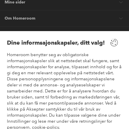
Mine sider
Om Homeroom
Våre tjenester
Dine informsajonskapsler, ditt valg!
Vilkår
Homeroom benytter seg av obligatoriske
informasjonskapsler slik at nettstedet skal fungere, samt
Venner
informasjonskapsler for analyse, tilpasset innhold og for å
gi deg en mer relevant opplevelse på nettstedet vårt.
Disse personopplysningene og informasjonskapslene
deler vi med de annonse- og analyseselskaper vi
samarbeider med. Dette er for å analysere hvordan du
Sikre betalinger
bruker siden, samt til forbedring av markedsføringen vår,
Vil du vite mer om
våre betalingsalternativer
?
slik at du kan få mer persontilpassede annonser. Ved å
elpy
klikke på Aksepter samtykker du til vår bruk av
informasjonskapsler. Du kan tilpasse valgene dine under
Innstillinger og lese mer under våre retningslinjer for
personvern.
cookie-policy.