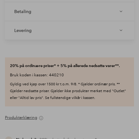
Betaling
Levering
20% på ordinære priser* + 5% på allerede nedsatte varer**.
Bruk koden i kassen: 440210
Gyldig ved kjøp over 1500 kr t.o.m. 9/8. * Gjelder ordinær pris. **
Gjelder nedsatte priser. Gjelder ikke produkter merket med "Outlet"
eller "Alltid lav pris". Se fullstendige vilkår i kassen.
Produkterklæring