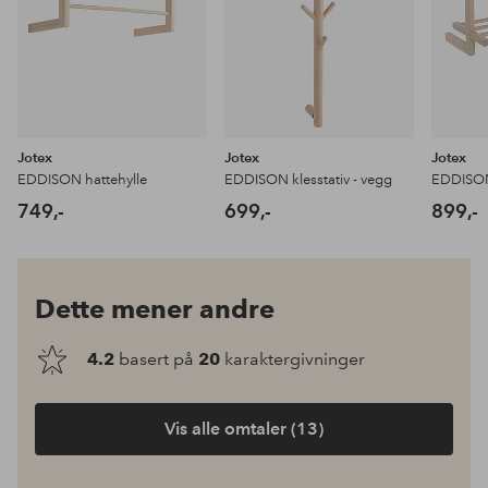
Jotex
Jotex
Jotex
EDDISON hattehylle
EDDISON klesstativ - vegg
EDDISON
749,-
699,-
899,-
Dette mener andre
4.2
basert på
20
karaktergivninger
Vis alle omtaler (13)