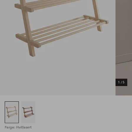
1
/
5
Farge: Hvitlasert