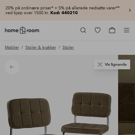
20% på ordinære priser* + 5% på allerede nedsatte varer**
ved kjøp over 1500 kr.
Kod: 440210
Homeroom
–
Gå
Gå
Pro
Alt
til
til
til
favorittmerkede
handlekur
Møbler
Stoler & krakker
Stoler
hjemmet
produkter
til
lav
pris
Vis lignende
Tilbake