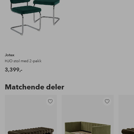
Jotex
HJO stol med 2-pakk
3,399,-
Matchende deler
Legg
Legg
til
til
favoritter
favoritter