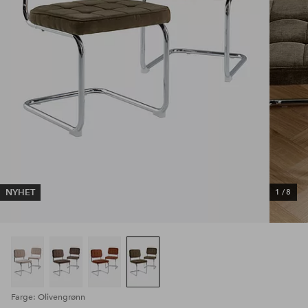
NYHET
1
/
8
Farge: Olivengrønn