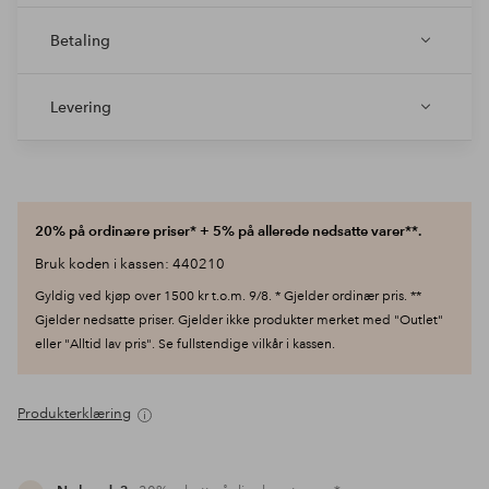
Betaling
Levering
20% på ordinære priser* + 5% på allerede nedsatte varer**.
Bruk koden i kassen: 440210
Gyldig ved kjøp over 1500 kr t.o.m. 9/8. * Gjelder ordinær pris. **
Gjelder nedsatte priser. Gjelder ikke produkter merket med "Outlet"
eller "Alltid lav pris". Se fullstendige vilkår i kassen.
Produkterklæring