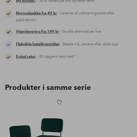
Ny kunde?
- 30% rabatt på din dyreste vare*
Normalpakke fra 49 kr
- Leveres til utleveringssted eller
pakkeboks
Hjemlevering fra 149 kr
- Se alle alternativer her
Fleksible betalingsmåter
- Betale nå, senere eller dele opp
Enkel retur
- 30 dagers returrett*
Produkter i samme serie
Legg
til
favoritter