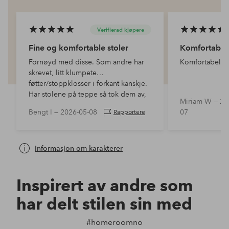
Verifierad kjøpere
Fine og komfortable stoler
Komfortabel
Fornøyd med disse. Som andre har
Komfortabel og
skrevet, litt klumpete
føtter/stoppklosser i forkant kanskje.
Har stolene på teppe så tok dem av,
Miriam W —
20
fungerer bra. Hadde vært finere med
Bengt I —
2026-05-08
07
Rapportere
forsenk…
Informasjon om karakterer
Inspirert av andre som
har delt stilen sin med
#homeroomno