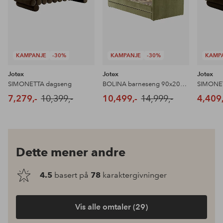
KAMPANJE
-30%
KAMPANJE
-30%
KAMP
Jotex
Jotex
Jotex
SIMONETTA dagseng
BOLINA barneseng 90x200 cm
7,279,-
10,399,-
10,499,-
14,999,-
4,409,
Dette mener andre
4.5
basert på
78
karaktergivninger
Vis alle omtaler (29)