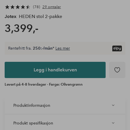
78
29 omtaler
Jotex
HEDEN stol 2-pakke
3,399,-
Rentefritt fra.
250:-/mån
*
Les mer
Legg i
andlekurven
Legg i handlekurven
Levert på 4-8 hverdager - Farge: Olivengrønn
Produktinformasjon
Produkt spesifikasjon