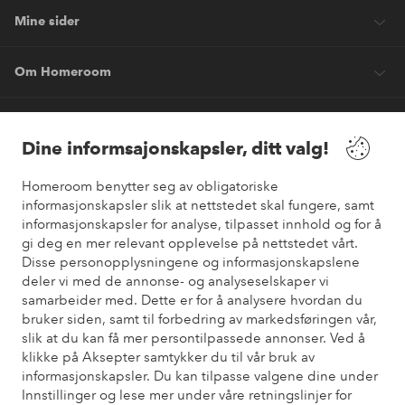
Mine sider
Om Homeroom
Våre tjenester
Dine informsajonskapsler, ditt valg!
Vilkår
Homeroom benytter seg av obligatoriske
informasjonskapsler slik at nettstedet skal fungere, samt
informasjonskapsler for analyse, tilpasset innhold og for å
Venner
gi deg en mer relevant opplevelse på nettstedet vårt.
Disse personopplysningene og informasjonskapslene
deler vi med de annonse- og analyseselskaper vi
samarbeider med. Dette er for å analysere hvordan du
Sikre betalinger
bruker siden, samt til forbedring av markedsføringen vår,
Vil du vite mer om
våre betalingsalternativer
?
slik at du kan få mer persontilpassede annonser. Ved å
elpy
klikke på Aksepter samtykker du til vår bruk av
informasjonskapsler. Du kan tilpasse valgene dine under
Innstillinger og lese mer under våre retningslinjer for