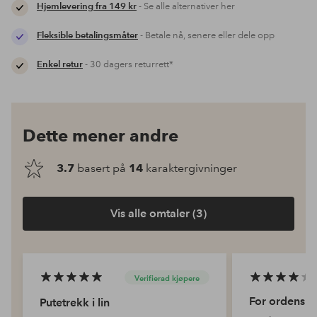
Hjemlevering fra 149 kr
- Se alle alternativer her
Fleksible betalingsmåter
- Betale nå, senere eller dele opp
Enkel retur
- 30 dagers returrett*
Dette mener andre
3.7
basert på
14
karaktergivninger
Vis alle omtaler (3)
Verifierad kjøpere
For ordens s
Putetrekk i lin