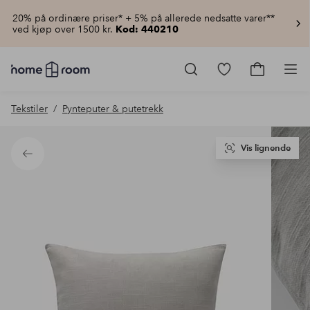
20% på ordinære priser* + 5% på allerede nedsatte varer**
ved kjøp over 1500 kr.
Kod: 440210
Homeroom
–
Gå
Gå
Pro
Alt
til
til
til
favorittmerkede
handlekur
Tekstiler
Pynteputer & putetrekk
hjemmet
produkter
til
lav
pris
Vis lignende
Tilbake