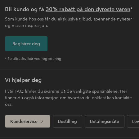
Bli kunde og få
30% rabatt på den dyreste varen
*
Som kunde hos oss får du eksklusive tilbud, spennende nyheter
og masse inspirasjon.
Registrer deg
* Se tilbudsvilkår ved registrering
Vi hjelper deg
I vår FAQ finner du svarene på de vanligste spørsmålene. Her
finner du også informasjon om hvordan du enklest kan kontakte
oss.
Kundeservice
Bestilling
Betalingsmåte
Lev