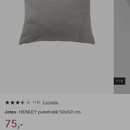
1
/
3
14
3 omtaler
Jotex
HENLEY putetrekk 50x50 cm
75,-