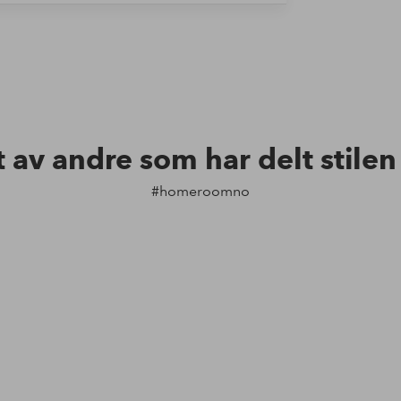
t av andre som har delt stile
#homeroomno