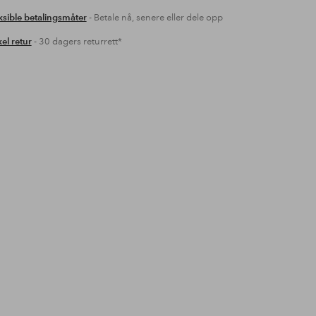
ksible betalingsmåter
- Betale nå, senere eller dele opp
el retur
- 30 dagers returrett*