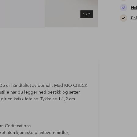
Fle
1
/
2
Enk
. De er håndtuftet av bomull. Med KIO CHECK
ille når du legger ned bestikk og setter
gir en kvikk følelse. Tykkelse 1-1,2 cm.
n Certifications.
ket uten kjemiske plantevernmidler,