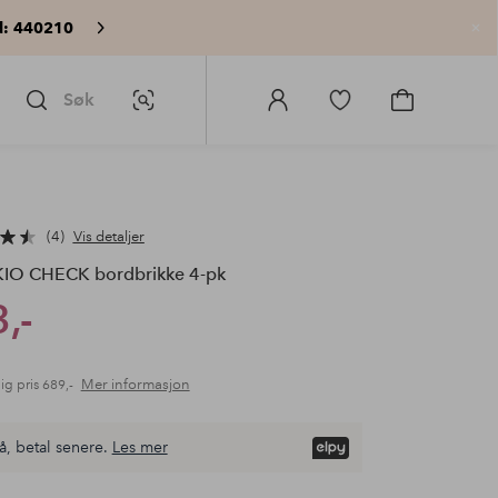
: 440210
Lu
Søk
Bildesøk
Logg
Gå
Gå
på
til
til
Homeroom
favorittmerkede
handlekurv
produkter
4
Vis detaljer
IO CHECK bordbrikke 4-pk
,-
Mer informasjon
ig pris
689,-
å, betal senere.
Les mer