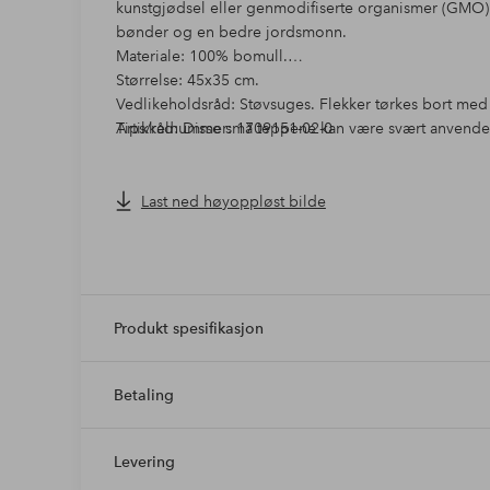
kunstgjødsel eller genmodifiserte organismer (GMO)
bønder og en bedre jordsmonn.
Materiale: 100% bomull.
Størrelse: 45x35 cm.
Vedlikeholdsråd: Støvsuges. Flekker tørkes bort med le
Tips/råd: Disse små teppene kan være svært anvendeli
Artikkelnummer: 1709151-02-0
Last ned høyoppløst bilde
Produkt spesifikasjon
Betaling
Levering