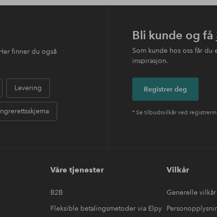
Bli kunde og få
Som kunde hos oss får du 
Her finner du også
inspirasjon.
Levering
Registrer deg
ngrerettsskjema
* Se tilbudsvilkår ved registreri
Våre tjenester
Vilkår
B2B
Generelle vilkår
Fleksible betalingsmetoder via Elpy
Personopplysni