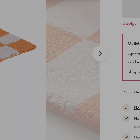
Utsolgt
Outlet
Gjør e
Neste
produkt
skikke
Shopp 
Produkte
Ny
Nor
pa
Hje