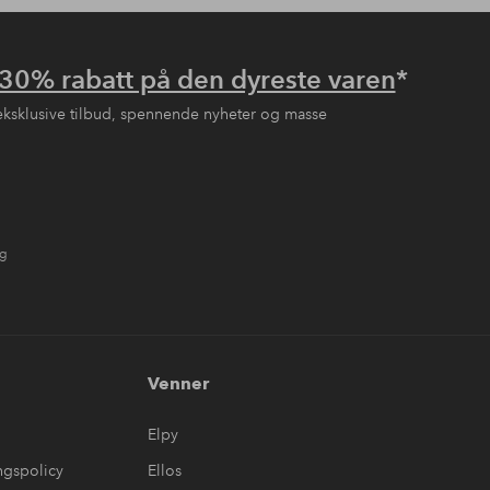
30% rabatt på den dyreste varen
*
eksklusive tilbud, spennende nyheter og masse
ng
Venner
Elpy
ngspolicy
Ellos