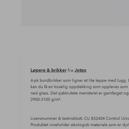
Løpere & brikker
fra
Jotex
4-pk bordbrikker som ligner et lite teppe med lugg
kan du få en koselig oppdekking som oppleves som st
ned glass. Det sjakkrutete mønsteret er garnfarget og 
2900-3100 g/m².
Lisensnummer & testinstitutt: CU 832404 Control Unio
Produktet inneholder økologisk materiale som er dyr