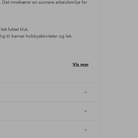
. Det innebærer en sunnere arbeidsmiljø for
tt fuktet klut.
g til barnas hobbyaktiviteter og lek.
Vis mer