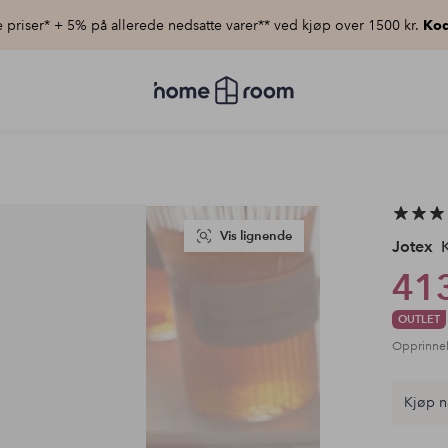
priser* + 5% på allerede nedsatte varer** ved kjøp over 1500 kr.
Kod
Homeroom
–
Alt
til
hjemmet
til
lav
pris
Vis lignende
Jotex
K
413
OUTLET
Opprinnel
Kjøp n