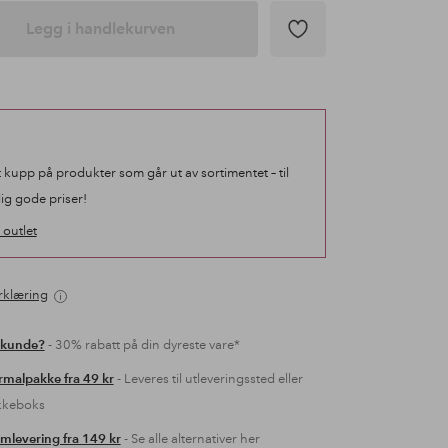
Legg i handlekurven
t kupp på produkter som går ut av sortimentet – til
lig gode priser!
outlet
rklæring
 kunde?
- 30% rabatt på din dyreste vare*
malpakke fra 49 kr
- Leveres til utleveringssted eller
kkeboks
mlevering fra 149 kr
- Se alle alternativer her