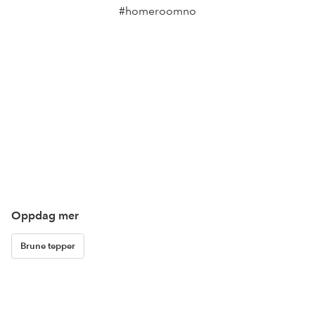
#homeroomno
Oppdag mer
Brune tepper