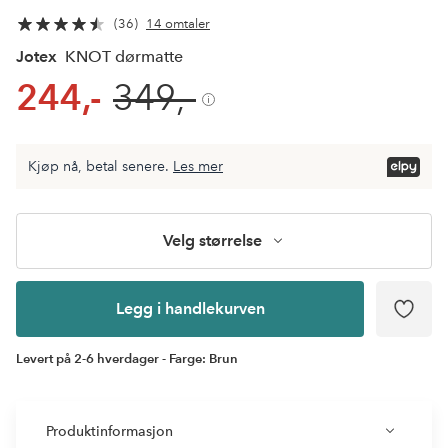
36
14 omtaler
Jotex
KNOT dørmatte
244,-
349,-
Kjøp nå, betal senere.
Les mer
Legg i
andlekurven
Velg størrelse
Legg i handlekurven
Levert på 2-6 hverdager - Farge: Brun
Produktinformasjon