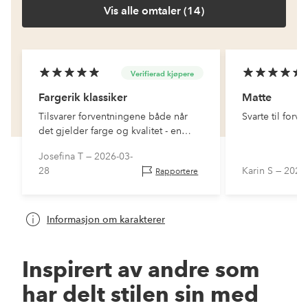
Vis alle omtaler (14)
Verifierad kjøpere
Fargerik klassiker
Matte
Tilsvarer forventningene både når
Svarte til forv
det gjelder farge og kvalitet - en
skikkelig fargeklatt i gangen!
Josefina T —
2026-03-
28
Karin S —
2024
Rapportere
Informasjon om karakterer
Inspirert av andre som
har delt stilen sin med