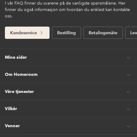
I vår FAQ finner du svarene på de vanligste spørsmålene. Her
finner du også informasjon om hvordan du enklest kan kontakte
oss.
Kundeservice
Bestilling
Betalingsmåte
Lev
Mine sider
Om Homeroom
Våre tjenester
Vilkår
Venner