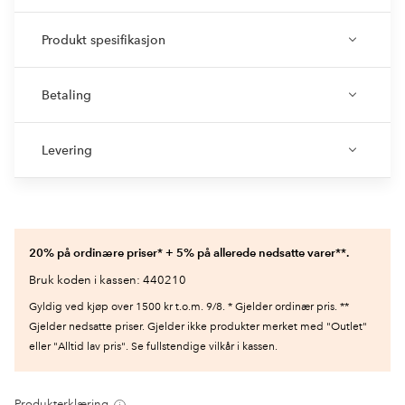
Produkt spesifikasjon
Betaling
Levering
20% på ordinære priser* + 5% på allerede nedsatte varer**.
Bruk koden i kassen: 440210
Gyldig ved kjøp over 1500 kr t.o.m. 9/8. * Gjelder ordinær pris. **
Gjelder nedsatte priser. Gjelder ikke produkter merket med "Outlet"
eller "Alltid lav pris". Se fullstendige vilkår i kassen.
Produkterklæring