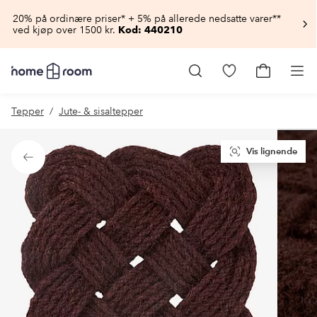
20% på ordinære priser* + 5% på allerede nedsatte varer**
ved kjøp over 1500 kr.
Kod: 440210
Homeroom
–
Gå
Gå
Pro
Alt
til
til
til
favorittmerkede
handlekur
Tepper
Jute- & sisaltepper
hjemmet
produkter
til
lav
pris
Vis lignende
Tilbake