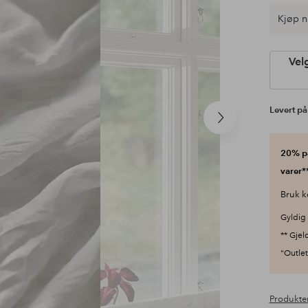
Kjøp n
Vel
Levert på
Neste
produkt
20% på
varer**
Bruk k
Gyldig 
** Gjel
"Outlet"
Produkte