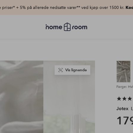
priser* + 5% på allerede nedsatte varer** ved kjøp over 1500 kr.
Kod
Homeroom
–
Alt
til
hjemmet
til
lav
pris
Vis lignende
Farge: Hvi
Jotex
L
179