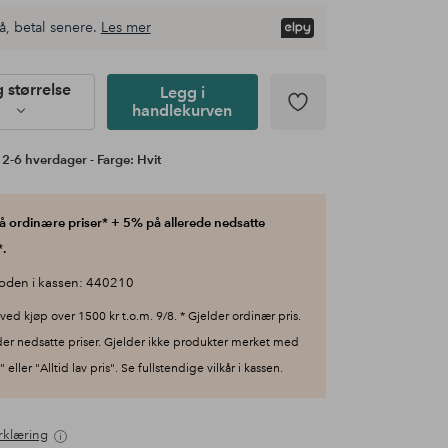
å, betal senere.
Les mer
g størrelse
Legg i
handlekurven
 2-6 hverdager - Farge: Hvit
 ordinære priser* + 5% på allerede nedsatte
.
oden i kassen: 440210
ved kjøp over 1500 kr t.o.m. 9/8. * Gjelder ordinær pris.
der nedsatte priser. Gjelder ikke produkter merket med
 eller "Alltid lav pris". Se fullstendige vilkår i kassen.
rklæring