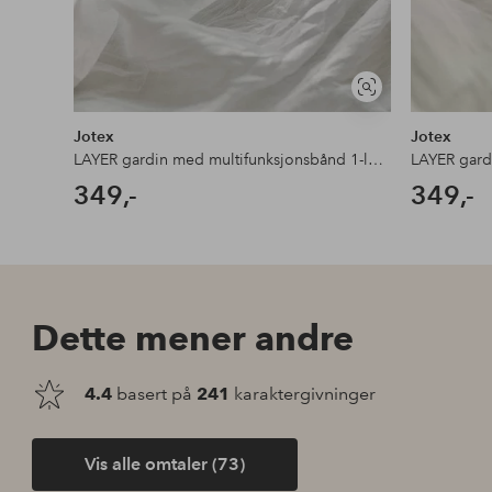
Vis
lignende
Jotex
Jotex
LAYER gardin med multifunksjonsbånd 1-lengde ekstra bred
349,-
349,-
Dette mener andre
4.4
basert på
241
karaktergivninger
Vis alle omtaler (73)