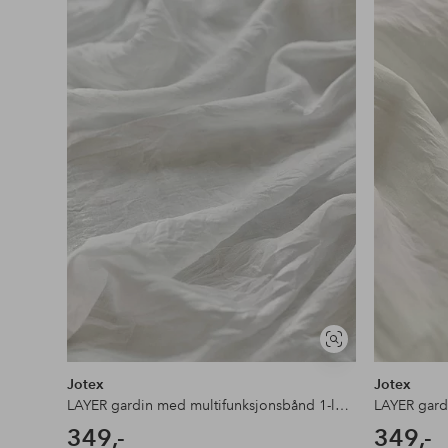
favoritter
Vis
lignende
Jotex
Jotex
LAYER gardin med multifunksjonsbånd 1-lengde ekstra bred
349,-
349,-