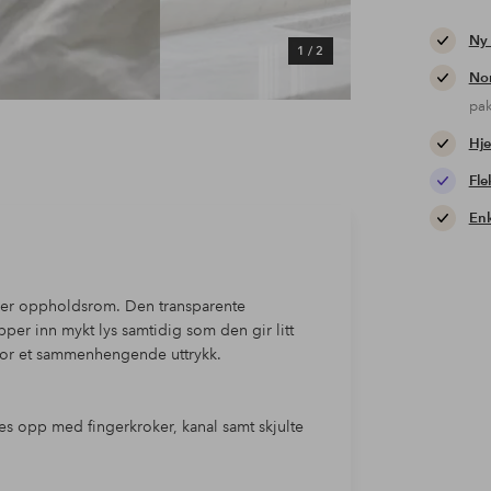
Ny
1
/
2
Nor
pa
Hje
Fle
Enk
eller oppholdsrom. Den transparente
pper inn mykt lys samtidig som den gir litt
for et sammenhengende uttrykk.
 opp med fingerkroker, kanal samt skjulte