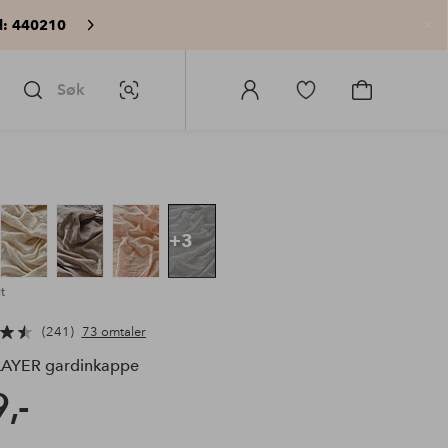
: 440210
Lu
Søk
Bildesøk
Logg
Gå
Gå
på
til
til
Homeroom
favorittmerkede
handlekurv
produkter
+3
t
241
73 omtaler
AYER gardinkappe
,-