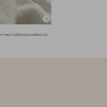
Vis
lignende
LAYER gardin med multifunksjonsbånd 2-pakke