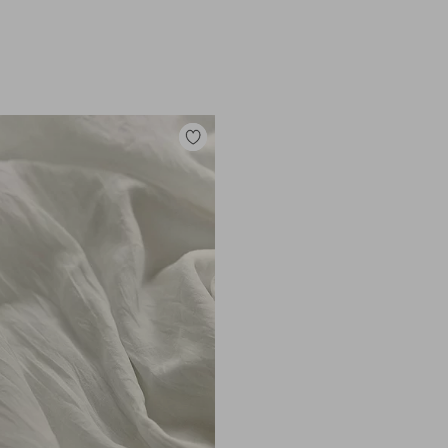
Legg
til
favoritter