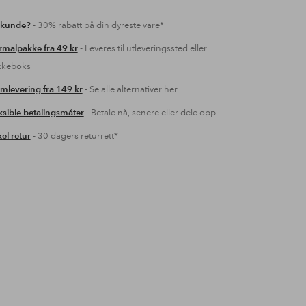
 kunde?
- 30% rabatt på din dyreste vare*
malpakke fra 49 kr
- Leveres til utleveringssted eller
kkeboks
mlevering fra 149 kr
- Se alle alternativer her
ksible betalingsmåter
- Betale nå, senere eller dele opp
el retur
- 30 dagers returrett*