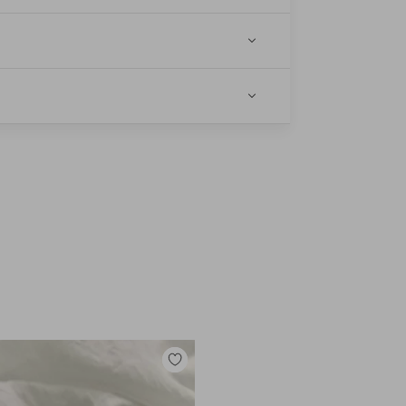
e
Legg
til