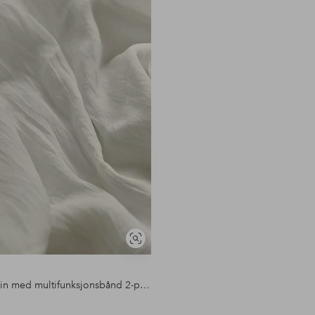
favoritter
Vis
lignende
LAYER gardin med multifunksjonsbånd 2-pakke