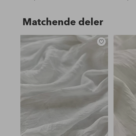
Matchende deler
Legg
til
favoritter