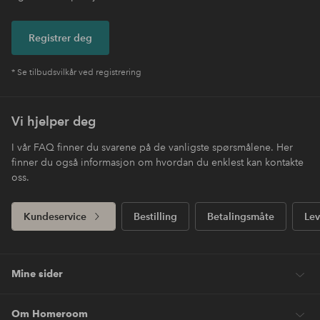
Registrer deg
* Se tilbudsvilkår ved registrering
Vi hjelper deg
I vår FAQ finner du svarene på de vanligste spørsmålene. Her
finner du også informasjon om hvordan du enklest kan kontakte
oss.
Kundeservice
Bestilling
Betalingsmåte
Lev
Mine sider
Om Homeroom