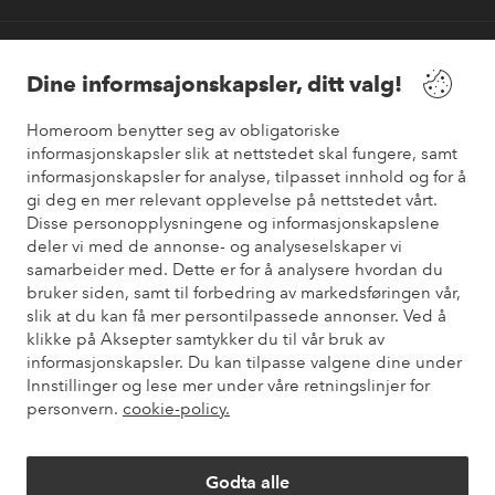
Våre tjenester
Dine informsajonskapsler, ditt valg!
Vilkår
Homeroom benytter seg av obligatoriske
informasjonskapsler slik at nettstedet skal fungere, samt
informasjonskapsler for analyse, tilpasset innhold og for å
Venner
gi deg en mer relevant opplevelse på nettstedet vårt.
Disse personopplysningene og informasjonskapslene
deler vi med de annonse- og analyseselskaper vi
samarbeider med. Dette er for å analysere hvordan du
Sikre betalinger
bruker siden, samt til forbedring av markedsføringen vår,
Vil du vite mer om
våre betalingsalternativer
?
slik at du kan få mer persontilpassede annonser. Ved å
elpy
klikke på Aksepter samtykker du til vår bruk av
informasjonskapsler. Du kan tilpasse valgene dine under
Innstillinger og lese mer under våre retningslinjer for
personvern.
cookie-policy.
Norge - Velg land
Godta alle