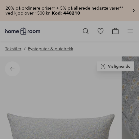
20% på ordinære priser* + 5% på allerede nedsatte varer**
ved kjøp over 1500 kr.
Kod: 440210
Homeroom
–
Gå
Gå
Pro
Alt
til
til
til
favorittmerkede
handlekur
Tekstiler
Pynteputer & putetrekk
hjemmet
produkter
til
lav
pris
Vis lignende
Tilbake