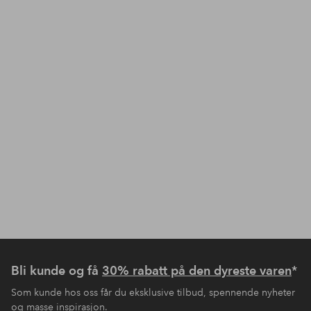
Bli kunde og få
30% rabatt på den dyreste varen
*
Som kunde hos oss får du eksklusive tilbud, spennende nyheter
og masse inspirasjon.