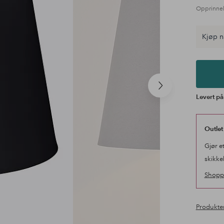
Opprinnel
Kjøp n
Neste
Levert på
produkt
Outlet
Gjør e
skikke
Shopp 
Produkte