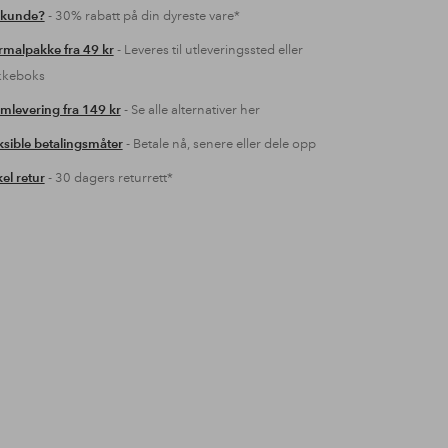
 kunde?
- 30% rabatt på din dyreste vare*
malpakke fra 49 kr
- Leveres til utleveringssted eller
kkeboks
mlevering fra 149 kr
- Se alle alternativer her
ksible betalingsmåter
- Betale nå, senere eller dele opp
el retur
- 30 dagers returrett*