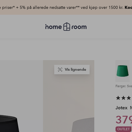
priser* + 5% på allerede nedsatte varer** ved kjøp over 1500 kr.
Kod
Homeroom
–
Alt
til
hjemmet
til
lav
pris
Vis lignende
Farge: Sva
Jotex
M
379
OUTLET