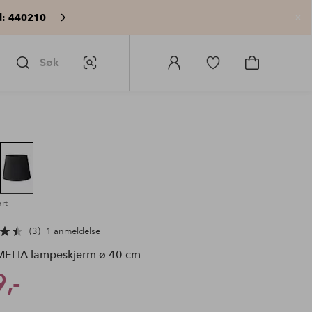
: 440210
Lu
Søk
Bildesøk
Logg
Gå
Gå
på
til
til
Homeroom
favorittmerkede
handlekurv
produkter
rt
3
1 anmeldelse
ELIA lampeskjerm ø 40 cm
,-