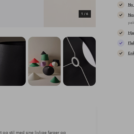
Ny
1
/
6
Nor
pa
Hje
Fle
Enk
og stil med sine livlige farger og