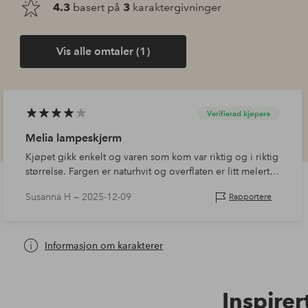
4.3
basert på
3
karaktergivninger
Vis alle omtaler (1)
Verifierad kjøpere
Melia lampeskjerm
Kjøpet gikk enkelt og varen som kom var riktig og i riktig
størrelse. Fargen er naturhvit og overflaten er litt melert.
Den passer godt til gulvlampen vår.
Susanna H —
2025-12-09
Rapportere
Informasjon om karakterer
Inspirer